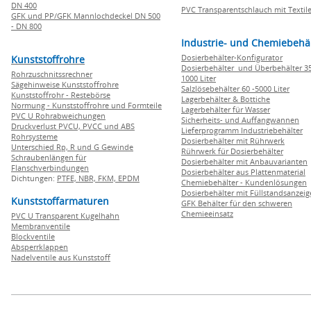
DN 400
PVC Transparentschlauch mit Textile
GFK und PP/GFK Mannlochdeckel DN 500
- DN 800
Industrie- und Chemiebehä
Dosierbehälter-Konfigurator
Kunststoffrohre
Dosierbehälter und Überbehälter 35
Rohrzuschnitssrechner
1000 Liter
Sägehinweise Kunststoffrohre
Salzlösebehälter 60 -5000 Liter
Kunststoffrohr - Restebörse
Lagerbehälter & Bottiche
Normung - Kunststoffrohre und Formteile
Lagerbehälter für Wasser
PVC U Rohrabweichungen
Sicherheits- und Auffangwannen
Druckverlust PVCU, PVCC und ABS
Lieferprogramm Industriebehälter
Rohrsysteme
Dosierbehälter mit Rührwerk
Unterschied Rp, R und G Gewinde
Rührwerk für Dosierbehälter
Schraubenlängen für
Dosierbehälter mit Anbauvarianten
Flanschverbindungen
Dosierbehälter aus Plattenmaterial
Dichtungen:
PTFE,
NBR,
FKM,
EPDM
Chemiebehälter - Kundenlösungen
Dosierbehälter mit Füllstandsanzei
Kunststoffarmaturen
GFK Behälter für den schweren
Chemieeinsatz
PVC U Transparent Kugelhahn
Membranventile
Blockventile
Absperrklappen
Nadelventile aus Kunststoff