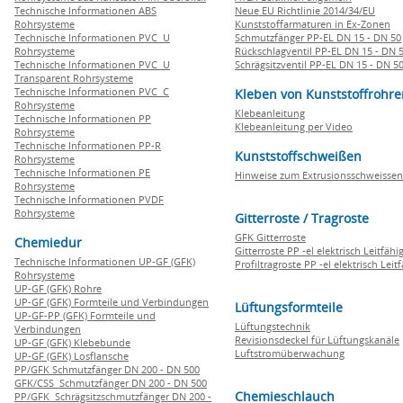
Technische Informationen ABS
Neue EU Richtlinie 2014/34/EU
Rohrsysteme
Kunststoffarmaturen in Ex-Zonen
Technische Informationen PVC U
Schmutzfänger PP-EL DN 15 - DN 50
Rohrsysteme
Rückschlagventil PP-EL DN 15 - DN 
Technische Informationen PVC U
Schrägsitzventil PP-EL DN 15 - DN 5
Transparent Rohrsysteme
Technische Informationen PVC C
Kleben von Kunststoffrohre
Rohrsysteme
Klebeanleitung
Technische Informationen PP
Klebeanleitung per Video
Rohrsysteme
Technische Informationen PP-R
Kunststoffschweißen
Rohrsysteme
Technische Informationen PE
Hinweise zum Extrusionsschweissen
Rohrsysteme
Technische Informationen PVDF
Rohrsysteme
Gitterroste / Tragroste
GFK Gitterroste
Chemiedur
Gitterroste PP -el elektrisch Leitfähi
Technische Informationen UP-GF (GFK)
Profiltragroste PP -el elektrisch Leit
Rohrsysteme
UP-GF (GFK) Rohre
UP-GF (GFK) Formteile und Verbindungen
Lüftungsformteile
UP-GF-PP (GFK) Formteile und
Lüftungstechnik
Verbindungen
Revisionsdeckel für Lüftungskanäle
UP-GF (GFK) Klebebunde
Luftstromüberwachung
UP-GF (GFK) Losflansche
PP/GFK Schmutzfänger DN 200 - DN 500
GFK/CSS Schmutzfänger DN 200 - DN 500
Chemieschlauch
PP/GFK Schrägsitzschmutzfänger DN 200 -