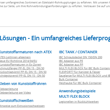
unser umfangreiches Sortiment an Edelstahl-Rohrkupplungen zu erfahren. Mit unsere
ne zur Seite, um Ihre Rohrverbindungsanforderungen zu erfüllen. Vertrauen Sie auf u
 Lösungen - Ein umfangreiches Lieferp
Kunststoffarmaturen nach ATEX
IBC TANK / CONTAINER
ATEX-Leitlinien allgemein
IBC Schraubdeckel DN 150/DN 200
Neue EU Richtlinie 2014/34/EU
IBC Adapter aus PE
Kunststoffarmaturen in Ex-Zonen
IBC Adapter aus PP
Schmutzfänger PP-EL DN 15 - DN 50
MULTI FLEX BLOCK für IBC Bulk Contain
Rückschlagventil PP-EL DN 15 - DN 50
FLEXPORT7 für Kanister & Fässer
Schrägsitzventil PP-EL DN 15 - DN 50
Sauglanze für MULTI FLEX BLOCK und I
Bulk Container
Heizhaube für IBC Bulk Container
Kleben von Kunststoffrohren
Klebeanleitung
Anwendungsbeispiele
Klebeanleitung per Video
MULTI FLEX BLOCK
Kunststoffschweißen
Legionellen in Rückkühlwerken
Hinweise zum Extrusionsschweissen