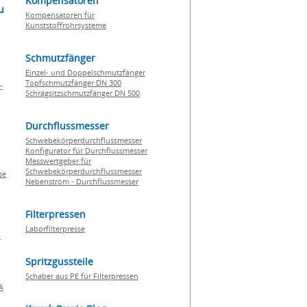
Kompensatoren
u
Kompensatoren für
Kunststoffrohrsysteme
Schmutzfänger
Einzel- und Doppelschmutzfänger
Topfschmutzfänger DN 300
-
Schrägsitzschmutzfänger DN 500
Durchflussmesser
Schwebekörperdurchflussmesser
Konfigurator für Durchflussmesser
Messwertgeber für
Schwebekörperdurchflussmesser
se
Nebenstrom - Durchflussmesser
Filterpressen
Laborfilterpresse
n
Spritzgussteile
Schaber aus PE für Filterpressen
A