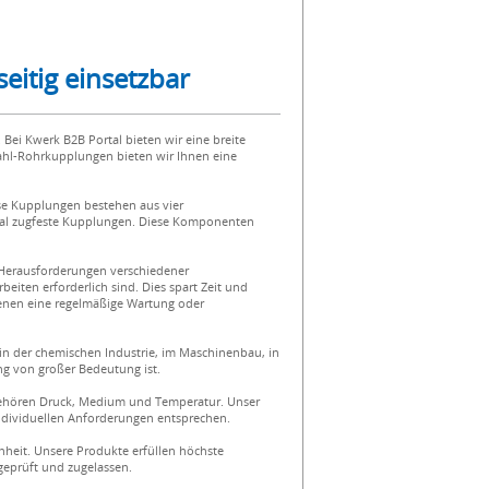
eitig einsetzbar
. Bei Kwerk B2B Portal bieten wir eine breite
hl-Rohrkupplungen bieten wir Ihnen eine
se Kupplungen bestehen aus vier
ial zugfeste Kupplungen. Diese Komponenten
n Herausforderungen verschiedener
ten erforderlich sind. Dies spart Zeit und
denen eine regelmäßige Wartung oder
in der chemischen Industrie, im Maschinenbau, in
ng von großer Bedeutung ist.
u gehören Druck, Medium und Temperatur. Unser
ndividuellen Anforderungen entsprechen.
heit. Unsere Produkte erfüllen höchste
eprüft und zugelassen.