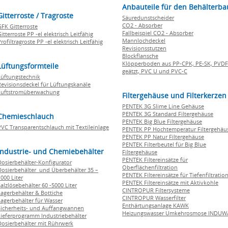
Anbauteile für den Behälterba
Gitterroste / Tragroste
Säuredunstscheider
CO2 - Absorber
GFK Gitterroste
Fallbeispiel CO2 - Absorber
itterroste PP -el elektrisch Leitfähig
Mannlochdeckel
rofiltragroste PP -el elektrisch Leitfähig
Revisionsstutzen
Blockflansche
Klöpperboden aus PP-CPK, PE-SK, PVDF
Lüftungsformteile
geätzt, PVC U und PVC-C
Lüftungstechnik
Revisionsdeckel für Lüftungskanäle
Luftstromüberwachung
Filtergehäuse und Filterkerzen
PENTEK 3G Slime Line Gehäuse
PENTEK 3G Standard Filtergehäuse
Chemieschlauch
PENTEK Big Blue Filtergehäuse
PVC Transparentschlauch mit Textileinlage
PENTEK PP Hochtemperatur Filtergehäu
PENTEK PP Natur Filtergehäuse
PENTEK Filterbeutel für Big Blue
Industrie- und Chemiebehälter
Filtergehäuse
PENTEK Filtereinsätze für
Dosierbehälter-Konfigurator
Oberflächenfiltration
Dosierbehälter und Überbehälter 35 –
PENTEK Filtereinsätze für Tiefenfiltratio
000 Liter
PENTEK Filtereinsätze mit Aktivkohle
Salzlösebehälter 60 -5000 Liter
CINTROPUR Filtersysteme
Lagerbehälter & Bottiche
CINTROPUR Wasserfilter
Lagerbehälter für Wasser
Enthärtungsanlage KAWK
Sicherheits- und Auffangwannen
Heizungswasser Umkehrosmose INDUW
Lieferprogramm Industriebehälter
Dosierbehälter mit Rührwerk