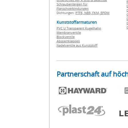
Schraubenlängen für
Flanschverbindungen
Dichtungen:
PTFE,
NBR,
FKM,
EPDM
Kunststoffarmaturen
PVC U Transparent Kugelhahn
Membranventile
Blockventile
Absperrklappen
Nadelventile aus Kunststoff
Partnerschaft auf höc