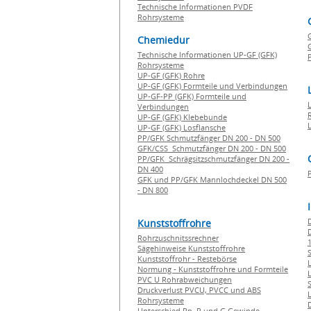
Technische Informationen PVDF
Rohrsysteme
Chemiedur
G
Technische Informationen UP-GF (GFK)
P
Rohrsysteme
UP-GF (GFK) Rohre
UP-GF (GFK) Formteile und Verbindungen
UP-GF-PP (GFK) Formteile und
Verbindungen
UP-GF (GFK) Klebebunde
UP-GF (GFK) Losflansche
PP/GFK Schmutzfänger DN 200 - DN 500
GFK/CSS Schmutzfänger DN 200 - DN 500
PP/GFK Schrägsitzschmutzfänger DN 200 -
DN 400
GFK und PP/GFK Mannlochdeckel DN 500
- DN 800
Kunststoffrohre
Rohrzuschnitssrechner
1
Sägehinweise Kunststoffrohre
Kunststoffrohr - Restebörse
Normung - Kunststoffrohre und Formteile
PVC U Rohrabweichungen
Druckverlust PVCU, PVCC und ABS
Rohrsysteme
Unterschied Rp, R und G Gewinde