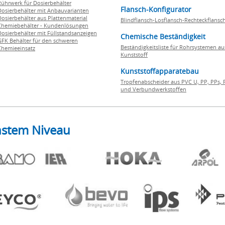
Rührwerk für Dosierbehälter
Flansch-Konfigurator
Dosierbehälter mit Anbauvarianten
Dosierbehälter aus Plattenmaterial
Blindflansch-Losflansch-Rechteckflansc
Chemiebehälter - Kundenlösungen
Dosierbehälter mit Füllstandsanzeigen
Chemische Beständigkeit
GFK Behälter für den schweren
Beständigkeitsliste für Rohrsystemen au
Chemieeinsatz
Kunststoff
Kunststoffapparatebau
Tropfenabscheider aus PVC U, PP, PPs, 
und Verbundwerkstoffen
hstem Niveau