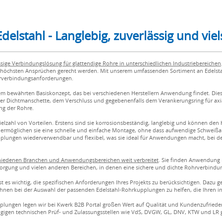
lstahl - Langlebig, zuverlässig und viels
sige Verbindungslösung für glattendige Rohre in unterschiedlichen Industriebereichen
höchsten Ansprüchen gerecht werden. Mit unserem umfassenden Sortiment an Edelsta
ohrverbindungsanforderungen.
em bewährten Basiskonzept, das bei verschiedenen Herstellern Anwendung findet. Die
Dichtmanschette, dem Verschluss und gegebenenfalls dem Verankerungsring für ax
ng der Rohre.
elzahl von Vorteilen. Erstens sind sie korrosionsbeständig, langlebig und können de
möglichen sie eine schnelle und einfache Montage, ohne dass aufwendige Schweißarbei
 Kupplungen wiederverwendbar und flexibel, was sie ideal für Anwendungen macht, bei 
chiedenen Branchen und Anwendungsbereichen weit verbreitet
. Sie finden Anwendung 
sorgung und vielen anderen Bereichen, in denen eine sichere und dichte Rohrverbindu
st es wichtig, die spezifischen Anforderungen Ihres Projekts zu berücksichtigen. Daz
Ihnen bei der Auswahl der passenden Edelstahl-Rohrkupplungen zu helfen, die Ihren i
plungen legen wir bei Kwerk B2B Portal großen Wert auf Qualität und Kundenzufrieden
igen technischen Prüf- und Zulassungsstellen wie VdS, DVGW, GL, DNV, KTW und LR g