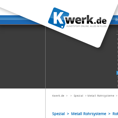
Kwerk.de
> >
Spezial
>
Metall Rohrsysteme
Spezial > Metall Rohrsysteme > R