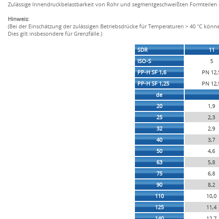
Zulässige Innendruckbelastbarkeit von Rohr und segmentgeschweißten Formteilen 
Hinweis:
(Bei der Einschätzung der zulässigen Betriebsdrücke für Temperaturen > 40 °C kö
Dies gilt insbesondere für Grenzfälle.)
SDR
11
ISO-S
5
PP-H SF 1,6
PN 12,
PP-H SF 1,25
PN 12,
de
20
1,9
25
2,3
32
2,9
40
3,7
50
4,6
63
5,8
75
6,8
90
8,2
110
10,0
125
11,4
140
12,7