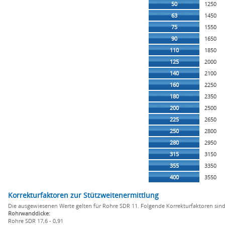
50
1250
63
1450
75
1550
90
1650
110
1850
125
2000
140
2100
160
2250
180
2350
200
2500
225
2650
250
2800
280
2950
315
3150
355
3350
400
3550
Korrekturfaktoren zur Stützweitenermittlung
Die ausgewiesenen Werte gelten für Rohre SDR 11. Folgende Korrekturfaktoren sind
Rohrwanddicke:
Rohre SDR 17,6 - 0,91