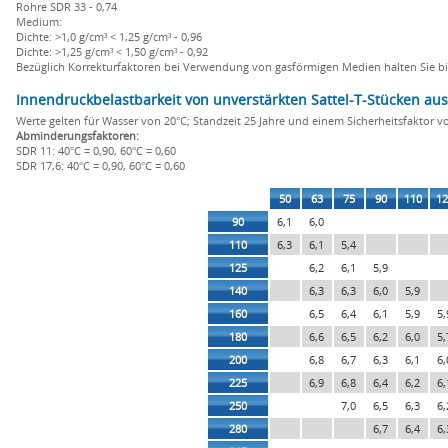
Rohre SDR 33 - 0,74
Medium:
Dichte: >1,0 g/cm³ < 1,25 g/cm³ - 0,96
Dichte: >1,25 g/cm³ < 1,50 g/cm³ - 0,92
Bezüglich Korrekturfaktoren bei Verwendung von gasförmigen Medien halten Sie 
Innendruckbelastbarkeit von unverstärkten Sattel-T-Stücken au
Werte gelten für Wasser von 20°C; Standzeit 25 Jahre und einem Sicherheitsfaktor v
Abminderungsfaktoren:
SDR 11: 40°C = 0,90, 60°C = 0,60
SDR 17,6: 40°C = 0,90, 60°C = 0,60
50
63
75
90
110
12
90
6,1
6,0
110
6,3
6,1
5,4
125
6,2
6,1
5,9
140
6,3
6,3
6,0
5,9
160
6,5
6,4
6,1
5,9
5,
180
6,6
6,5
6,2
6,0
5,
200
6,8
6,7
6,3
6,1
6,
225
6,9
6,8
6,4
6,2
6,
250
7,0
6,5
6,3
6,
280
6,7
6,4
6,