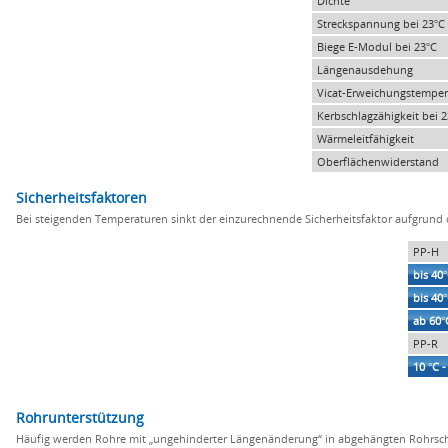
Dichte
Streckspannung bei 23°C
Biege E-Modul bei 23°C
Längenausdehung
Vicat-Erweichungstemper
Kerbschlagzähigkeit bei 2
Wärmeleitfähigkeit
Oberflächenwiderstand
Sicherheitsfaktoren
Bei steigenden Temperaturen sinkt der einzurechnende Sicherheitsfaktor aufgrund d
PP-H
bis 40
bis 40°
ab 60°
PP-R
10 °C -
Rohrunterstützung
Häufig werden Rohre mit „ungehinderter Längenänderung“ in abgehängten Rohrsch