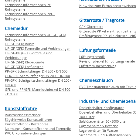
Rohrsysteme
Technische Informationen PE
Hinweise zum Extrusionsschweissen
Rohrsysteme
Technische Informationen PVDF
Rohrsysteme
Gitterroste / Tragroste
GFK Gitterroste
Chemiedur
Gitterroste PP -el elektrisch Leitfähi
Technische Informationen UP-GF (GFK)
Profiltragroste PP -el elektrisch Leit
Rohrsysteme
UP-GF (GFK) Rohre
UP-GF (GFK) Formteile und Verbindungen
Lüftungsformteile
UP-GF-PP (GFK) Formteile und
Lüftungstechnik
Verbindungen
Revisionsdeckel für Lüftungskanäle
UP-GF (GFK) Klebebunde
Luftstromüberwachung
UP-GF (GFK) Losflansche
PP/GFK Schmutzfänger DN 200 - DN 500
GFK/CSS Schmutzfänger DN 200 - DN 500
Chemieschlauch
PP/GFK Schrägsitzschmutzfänger DN 200 -
DN 400
PVC Transparentschlauch mit Textile
GFK und PP/GFK Mannlochdeckel DN 500
- DN 800
Industrie- und Chemiebehä
Dosierbehälter-Konfigurator
Kunststoffrohre
Dosierbehälter und Überbehälter 35
Rohrzuschnitssrechner
1000 Liter
Sägehinweise Kunststoffrohre
Salzlösebehälter 60 -5000 Liter
Kunststoffrohr - Restebörse
Lagerbehälter & Bottiche
Normung - Kunststoffrohre und Formteile
Lagerbehälter für Wasser
PVC U Rohrabweichungen
Sicherheits- und Auffangwannen