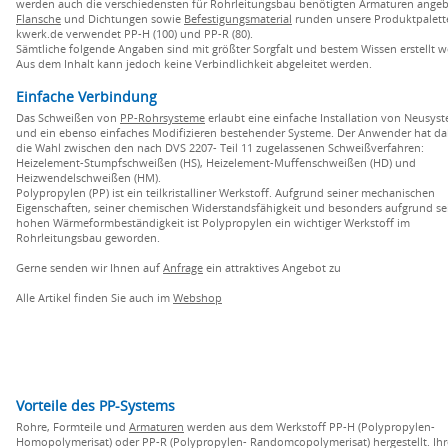
werden auch die verschiedensten für Rohrleitungsbau benötigten Armaturen ange
Flansche
und Dichtungen sowie
Befestigungsmaterial
runden unsere Produktpalett
kwerk.de verwendet PP-H (100) und PP-R (80).
Sämtliche folgende Angaben sind mit größter Sorgfalt und bestem Wissen erstellt 
Aus dem Inhalt kann jedoch keine Verbindlichkeit abgeleitet werden.
Einfache Verbindung
Das Schweißen von
PP-Rohrsysteme
erlaubt eine einfache Installation von Neusys
und ein ebenso einfaches Modifizieren bestehender Systeme. Der Anwender hat da
die Wahl zwischen den nach DVS 2207- Teil 11 zugelassenen Schweißverfahren:
Heizelement-Stumpfschweißen (HS), Heizelement-Muffenschweißen (HD) und
Heizwendelschweißen (HM).
Polypropylen (PP) ist ein teilkristalliner Werkstoff. Aufgrund seiner mechanischen
Eigenschaften, seiner chemischen Widerstandsfähigkeit und besonders aufgrund se
hohen Wärmeformbeständigkeit ist Polypropylen ein wichtiger Werkstoff im
Rohrleitungsbau geworden.
Gerne senden wir Ihnen auf
Anfrage
ein attraktives Angebot zu
Alle Artikel finden Sie auch im
Webshop
Vorteile des PP-Systems
Rohre, Formteile und
Armaturen
werden aus dem Werkstoff PP-H (Polypropylen-
Homopolymerisat) oder PP-R (Polypropylen- Randomcopolymerisat) hergestellt. Ihr