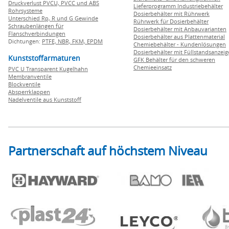
Druckverlust PVCU, PVCC und ABS
Lieferprogramm Industriebehälter
Rohrsysteme
Dosierbehälter mit Rührwerk
Unterschied Rp, R und G Gewinde
Rührwerk für Dosierbehälter
Schraubenlängen für
Dosierbehälter mit Anbauvarianten
Flanschverbindungen
Dosierbehälter aus Plattenmaterial
Dichtungen:
PTFE,
NBR,
FKM,
EPDM
Chemiebehälter - Kundenlösungen
Dosierbehälter mit Füllstandsanzei
Kunststoffarmaturen
GFK Behälter für den schweren
Chemieeinsatz
PVC U Transparent Kugelhahn
Membranventile
Blockventile
Absperrklappen
Nadelventile aus Kunststoff
Partnerschaft auf höchstem Niveau