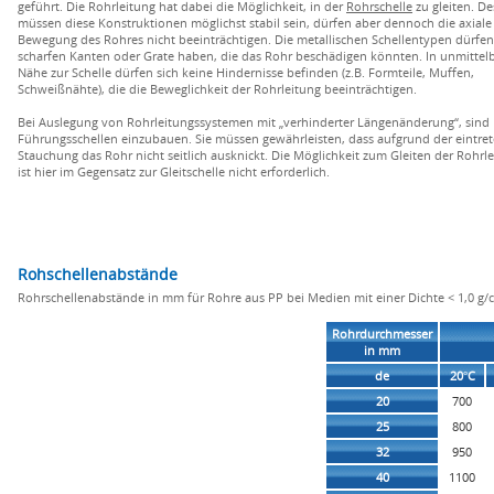
geführt. Die Rohrleitung hat dabei die Möglichkeit, in der
Rohrschelle
zu gleiten. D
müssen diese Konstruktionen möglichst stabil sein, dürfen aber dennoch die axiale
Bewegung des Rohres nicht beeinträchtigen. Die metallischen Schellentypen dürfen
scharfen Kanten oder Grate haben, die das Rohr beschädigen könnten. In unmittel
Nähe zur Schelle dürfen sich keine Hindernisse befinden (z.B. Formteile, Muffen,
Schweißnähte), die die Beweglichkeit der Rohrleitung beeinträchtigen.
Bei Auslegung von Rohrleitungssystemen mit „verhinderter Längenänderung“, sind
Führungsschellen einzubauen. Sie müssen gewährleisten, dass aufgrund der eintre
Stauchung das Rohr nicht seitlich ausknickt. Die Möglichkeit zum Gleiten der Rohrl
ist hier im Gegensatz zur Gleitschelle nicht erforderlich.
Rohschellenabstände
Rohrschellenabstände in mm für Rohre aus PP bei Medien mit einer Dichte < 1,0 g/c
Rohrdurchmesser
in mm
de
20°C
20
700
25
800
32
950
40
1100