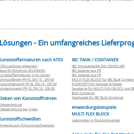
 Lösungen - Ein umfangreiches Lieferp
Kunststoffarmaturen nach ATEX
IBC TANK / CONTAINER
ATEX-Leitlinien allgemein
IBC Schraubdeckel DN 150/DN 200
Neue EU Richtlinie 2014/34/EU
IBC Adapter aus PE
Kunststoffarmaturen in Ex-Zonen
IBC Adapter aus PP
Schmutzfänger PP-EL DN 15 - DN 50
MULTI FLEX BLOCK für IBC Bulk Contain
Rückschlagventil PP-EL DN 15 - DN 50
FLEXPORT7 für Kanister & Fässer
Schrägsitzventil PP-EL DN 15 - DN 50
Sauglanze für MULTI FLEX BLOCK und I
Bulk Container
Heizhaube für IBC Bulk Container
Kleben von Kunststoffrohren
Klebeanleitung
Anwendungsbeispiele
Klebeanleitung per Video
MULTI FLEX BLOCK
Kunststoffschweißen
Legionellen in Rückkühlwerken
Hinweise zum Extrusionsschweissen