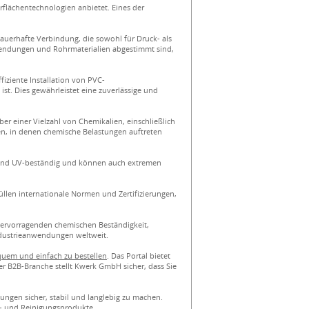
rflächentechnologien anbietet. Eines der
 dauerhafte Verbindung, die sowohl für Druck- als
nwendungen und Rohrmaterialien abgestimmt sind,
iziente Installation von PVC-
st. Dies gewährleistet eine zuverlässige und
er einer Vielzahl von Chemikalien, einschließlich
en, in denen chemische Belastungen auftreten
 sind UV-beständig und können auch extremen
üllen internationale Normen und Zertifizierungen,
 hervorragenden chemischen Beständigkeit,
ndustrieanwendungen weltweit.
uem und einfach zu bestellen
. Das Portal bietet
er B2B-Branche stellt Kwerk GmbH sicher, dass Sie
ungen sicher, stabil und langlebig zu machen.
f- und Reinigungsprodukte.