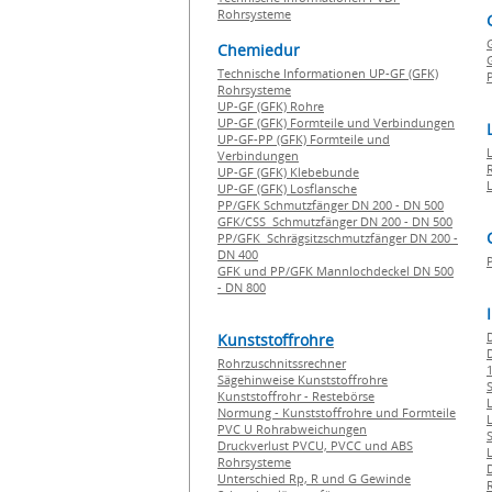
Rohrsysteme
Chemiedur
G
Technische Informationen UP-GF (GFK)
P
Rohrsysteme
UP-GF (GFK) Rohre
UP-GF (GFK) Formteile und Verbindungen
UP-GF-PP (GFK) Formteile und
Verbindungen
UP-GF (GFK) Klebebunde
UP-GF (GFK) Losflansche
PP/GFK Schmutzfänger DN 200 - DN 500
GFK/CSS Schmutzfänger DN 200 - DN 500
PP/GFK Schrägsitzschmutzfänger DN 200 -
DN 400
GFK und PP/GFK Mannlochdeckel DN 500
- DN 800
Kunststoffrohre
Rohrzuschnitssrechner
1
Sägehinweise Kunststoffrohre
Kunststoffrohr - Restebörse
Normung - Kunststoffrohre und Formteile
PVC U Rohrabweichungen
Druckverlust PVCU, PVCC und ABS
Rohrsysteme
Unterschied Rp, R und G Gewinde