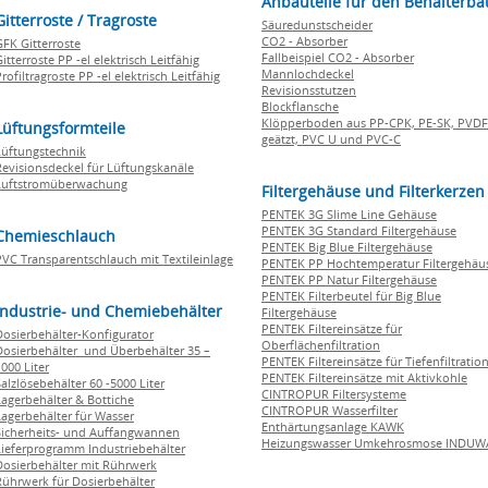
Anbauteile für den Behälterba
Gitterroste / Tragroste
Säuredunstscheider
CO2 - Absorber
GFK Gitterroste
Fallbeispiel CO2 - Absorber
itterroste PP -el elektrisch Leitfähig
Mannlochdeckel
rofiltragroste PP -el elektrisch Leitfähig
Revisionsstutzen
Blockflansche
Klöpperboden aus PP-CPK, PE-SK, PVDF
Lüftungsformteile
geätzt, PVC U und PVC-C
Lüftungstechnik
Revisionsdeckel für Lüftungskanäle
Luftstromüberwachung
Filtergehäuse und Filterkerzen
PENTEK 3G Slime Line Gehäuse
PENTEK 3G Standard Filtergehäuse
Chemieschlauch
PENTEK Big Blue Filtergehäuse
PVC Transparentschlauch mit Textileinlage
PENTEK PP Hochtemperatur Filtergehäu
PENTEK PP Natur Filtergehäuse
PENTEK Filterbeutel für Big Blue
Industrie- und Chemiebehälter
Filtergehäuse
PENTEK Filtereinsätze für
Dosierbehälter-Konfigurator
Oberflächenfiltration
Dosierbehälter und Überbehälter 35 –
PENTEK Filtereinsätze für Tiefenfiltratio
000 Liter
PENTEK Filtereinsätze mit Aktivkohle
Salzlösebehälter 60 -5000 Liter
CINTROPUR Filtersysteme
Lagerbehälter & Bottiche
CINTROPUR Wasserfilter
Lagerbehälter für Wasser
Enthärtungsanlage KAWK
Sicherheits- und Auffangwannen
Heizungswasser Umkehrosmose INDUW
Lieferprogramm Industriebehälter
Dosierbehälter mit Rührwerk
Rührwerk für Dosierbehälter