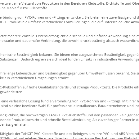
eltweit eine Vielzahl von Produkten in den Bereichen Klebstoffe, Dichtstoffe und Obe
ine Marke für PVC-Klebstoffe.
Verbindung von PVC-Rohren und -Fittings entwickelt
. Sie bieten eine zuverlässige und
ANGIT-Produktlinie umfasst verschiedene Formulierungen, die auf unterschiedliche A
et mehrere Vorteile. Erstens ermöglicht die schnelle und einfache Anwendung eine eff
ine starke und dauerhafte Verbindung, die sowohl druckbeständig als auch wasserdicht i
hemische Beständigkeit bekannt. Sie bieten eine ausgezeichnete Beständigkeit gegenüb
Substanzen. Dadurch eignen sie sich ideal für den Einsatz in industriellen Anwendung
 ihre lange Lebensdauer und Beständigkeit gegenüber Umwelteinflüssen bekannt. Sie
keit in verschiedenen Umgebungen erhöht.
C-Klebstoffen auf hohe Qualitätsstandards und strenge Produkttests. Die Produkte erf
 gewährleisten.
 eine verlässliche Lösung für die Verbindung von PVC-Rohren und -Fittings. Mit ihrer
sind sie eine bewährte Wahl für professionelle Installateure, Bauunternehmen und I
Möglichkeit,
die hochwertigen TANGIT PVC-Klebstoffe und den passenden Reiniger beq
sende Produktübersicht und schnelle Bestellabwicklung. Als zuverlässiger Partner in d
erlässig erhalten.
gsfähigkeit der TANGIT PVC-Klebstoffe und des Reinigers, um Ihre PVC- und ABS-Verbind
2B-Portal und erleben Sie eine effiziente und zuverlässige Beschaffung Ihrer Klebstof