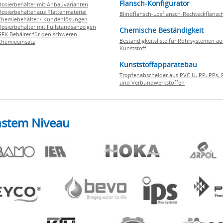
Flansch-Konfigurator
Dosierbehälter mit Anbauvarianten
Dosierbehälter aus Plattenmaterial
Blindflansch-Losflansch-Rechteckflansc
Chemiebehälter - Kundenlösungen
Dosierbehälter mit Füllstandsanzeigen
Chemische Beständigkeit
GFK Behälter für den schweren
Beständigkeitsliste für Rohrsystemen au
Chemieeinsatz
Kunststoff
Kunststoffapparatebau
Tropfenabscheider aus PVC U, PP, PPs, 
und Verbundwerkstoffen
hstem Niveau