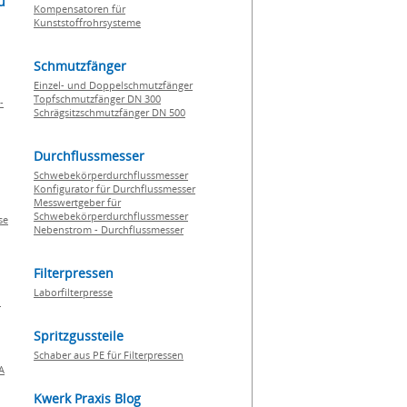
u
Kompensatoren für
Kunststoffrohrsysteme
Schmutzfänger
Einzel- und Doppelschmutzfänger
Topfschmutzfänger DN 300
-
Schrägsitzschmutzfänger DN 500
Durchflussmesser
Schwebekörperdurchflussmesser
Konfigurator für Durchflussmesser
Messwertgeber für
Schwebekörperdurchflussmesser
se
Nebenstrom - Durchflussmesser
Filterpressen
Laborfilterpresse
n
Spritzgussteile
Schaber aus PE für Filterpressen
A
Kwerk Praxis Blog