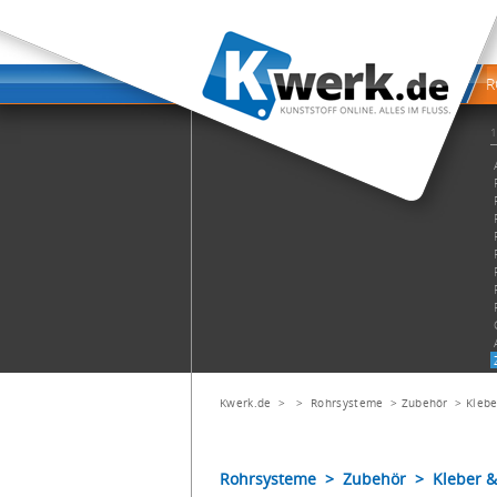
Kwerk.de
> >
Rohrsysteme
>
Zubehör
>
Klebe
Rohrsysteme > Zubehör > Kleber & 