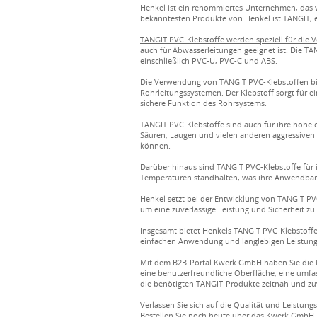
Henkel ist ein renommiertes Unternehmen, das w
bekanntesten Produkte von Henkel ist TANGIT, e
TANGIT PVC-Klebstoffe werden speziell für die 
auch für Abwasserleitungen geeignet ist. Die T
einschließlich PVC-U, PVC-C und ABS.
Die Verwendung von TANGIT PVC-Klebstoffen biet
Rohrleitungssystemen. Der Klebstoff sorgt für e
sichere Funktion des Rohrsystems.
TANGIT PVC-Klebstoffe sind auch für ihre hohe c
Säuren, Laugen und vielen anderen aggressiven 
können.
Darüber hinaus sind TANGIT PVC-Klebstoffe für
Temperaturen standhalten, was ihre Anwendbar
Henkel setzt bei der Entwicklung von TANGIT PV
um eine zuverlässige Leistung und Sicherheit zu
Insgesamt bietet Henkels TANGIT PVC-Klebstoffe
einfachen Anwendung und langlebigen Leistung 
Mit dem B2B-Portal Kwerk GmbH haben Sie die 
eine benutzerfreundliche Oberfläche, eine umfas
die benötigten TANGIT-Produkte zeitnah und zuv
Verlassen Sie sich auf die Qualität und Leistun
Bestellen Sie noch heute über das Kwerk GmbH B