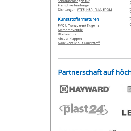
Schraubenlängen für
Flanschverbindungen
Dichtungen:
PTFE,
NBR,
FKM,
EPDM
Kunststoffarmaturen
PVC U Transparent Kugelhahn
Membranventile
Blockventile
Absperrklappen
Nadelventile aus Kunststoff
Partnerschaft auf höc