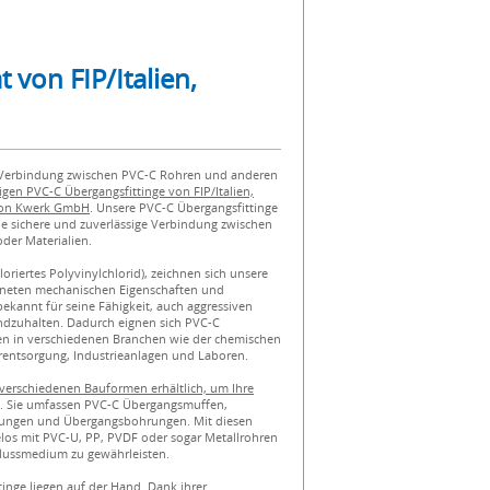
von FIP/Italien,
e Verbindung zwischen PVC-C Rohren und anderen
gen PVC-C Übergangsfittinge von FIP/Italien,
 von Kwerk GmbH
. Unsere PVC-C Übergangsfittinge
ne sichere und zuverlässige Verbindung zwischen
er Materialien.
oriertes Polyvinylchlorid), zeichnen sich unsere
chneten mechanischen Eigenschaften und
bekannt für seine Fähigkeit, auch aggressiven
dzuhalten. Dadurch eignen sich PVC-C
en in verschiedenen Branchen wie der chemischen
rentsorgung, Industrieanlagen und Laboren.
 verschiedenen Bauformen erhältlich, um Ihre
. Sie umfassen PVC-C Übergangsmuffen,
ungen und Übergangsbohrungen. Mit diesen
los mit PVC-U, PP, PVDF oder sogar Metallrohren
flussmedium zu gewährleisten.
tinge liegen auf der Hand. Dank ihrer