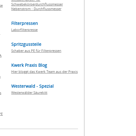
Schwebekörperdurchflussmesser
se
Nebenstrom - Durchflussmesser
Filterpressen
Laborfilterpresse
n
Spritzgussteile
Schaber aus PE für Filterpressen
A
Kwerk Praxis Blog
Hier bloggt das Kwerk Team aus der Praxis
h
Westerwald - Spezial
Westerwälder Säurekitt
s
PE