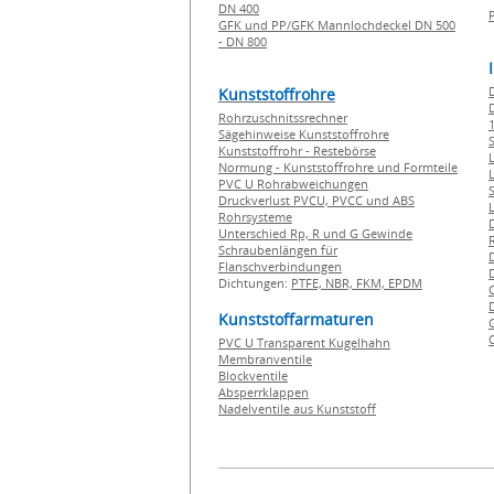
DN 400
GFK und PP/GFK Mannlochdeckel DN 500
- DN 800
Kunststoffrohre
Rohrzuschnitssrechner
1
Sägehinweise Kunststoffrohre
Kunststoffrohr - Restebörse
Normung - Kunststoffrohre und Formteile
PVC U Rohrabweichungen
Druckverlust PVCU, PVCC und ABS
Rohrsysteme
Unterschied Rp, R und G Gewinde
Schraubenlängen für
Flanschverbindungen
Dichtungen:
PTFE,
NBR,
FKM,
EPDM
Kunststoffarmaturen
PVC U Transparent Kugelhahn
Membranventile
Blockventile
Absperrklappen
Nadelventile aus Kunststoff