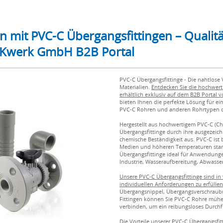
mit PVC-C Übergangsfittingen – Qualität 
i Kwerk GmbH B2B Portal
PVC-C Übergangsfittinge - Die nahtlos
Materialien.
Entdecken Sie die hochwerti
erhältlich exklusiv auf dem B2B Portal
bieten Ihnen die perfekte Lösung für ei
PVC-C Rohren und anderen Rohrtypen od
Hergestellt aus hochwertigem PVC-C (Chl
Übergangsfittinge durch ihre ausgezei
chemische Beständigkeit aus. PVC-C ist 
Medien und höheren Temperaturen stan
Übergangsfittinge ideal für Anwendung
Industrie, Wasseraufbereitung, Abwasse
Unsere PVC-C Übergangsfittinge sind in
individuellen Anforderungen zu erfüllen
Übergangsnippel, Übergangsverschraub
Fittingen können Sie PVC-C Rohre mühe
verbinden, um ein reibungsloses Durch
Die Vorteile unserer PVC-C Übergangsfit