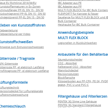
Neue EU Richtlinie 2014/34/EU
IBC Adapter aus PE
Kunststoffarmaturen in Ex-Zonen
IBC Adapter aus PP
Schmutzfänger PP-EL DN 15 - DN 50
MULTI FLEX BLOCK für IBC Bulk Contain
Rückschlagventil PP-EL DN 15 - DN 50
FLEXPORT7 für Kanister & Fässer
Schrägsitzventil PP-EL DN 15 - DN 50
Sauglanze für MULTI FLEX BLOCK und I
Bulk Container
Heizhaube für IBC Bulk Container
Kleben von Kunststoffrohren
Klebeanleitung
Anwendungsbeispiele
Klebeanleitung per Video
MULTI FLEX BLOCK
Kunststoffschweißen
Legionellen in Rückkühlwerken
Hinweise zum Extrusionsschweissen
Anbauteile für den Behälterba
Gitterroste / Tragroste
Säuredunstscheider
CO2 - Absorber
GFK Gitterroste
Fallbeispiel CO2 - Absorber
itterroste PP -el elektrisch Leitfähig
Mannlochdeckel
rofiltragroste PP -el elektrisch Leitfähig
Revisionsstutzen
Blockflansche
Klöpperboden aus PP-CPK, PE-SK, PVDF
Lüftungsformteile
geätzt, PVC U und PVC-C
Lüftungstechnik
Revisionsdeckel für Lüftungskanäle
Luftstromüberwachung
Filtergehäuse und Filterkerzen
PENTEK 3G Slime Line Gehäuse
PENTEK 3G Standard Filtergehäuse
Chemieschlauch