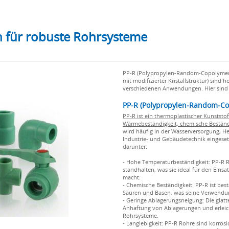
n für robuste Rohrsysteme
PP-R (Polypropylen-Random-Copolymer
mit modifizierter Kristallstruktur) sind
verschiedenen Anwendungen. Hier sind w
PP-R (Polypropylen-Random-Co
PP-R ist ein thermoplastischer Kunststof
Wärmebeständigkeit, chemische Beständi
wird häufig in der Wasserversorgung, H
Industrie- und Gebäudetechnik eingesetz
darunter:
- Hohe Temperaturbeständigkeit: PP-R 
standhalten, was sie ideal für den Ein
macht.
- Chemische Beständigkeit: PP-R ist bes
Säuren und Basen, was seine Verwendun
- Geringe Ablagerungsneigung: Die glatt
Anhaftung von Ablagerungen und erleic
Rohrsysteme.
- Langlebigkeit: PP-R Rohre sind korro