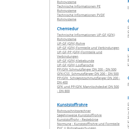
Rohrsysteme
Technische Informationen PE
Rohrsysteme
Technische Informationen PVDF
Rohrsysteme
Chemiedur
G
Technische Informationen UP-GF (GFK)
P
Rohrsysteme
UP-GF (GFK) Rohre
UP-GF (GFK) Formteile und Verbindungen
UP-GF-PP (GFK) Formteile und
Verbindungen
UP-GF (GFK) Klebebunde
UP-GF (GFK) Losflansche
PP/GFK Schmutzfänger DN 200 - DN 500
GFK/CSS Schmutzfänger DN 200 - DN 500
PP/GFK Schrägsitzschmutzfänger DN 200 -
DN 400
GFK und PP/GFK Mannlochdeckel DN 500
- DN 800
Kunststoffrohre
Rohrzuschnitssrechner
1
Sägehinweise Kunststoffrohre
Kunststoffrohr - Restebörse
Normung - Kunststoffrohre und Formteile
PVC U Rohrabweichungen