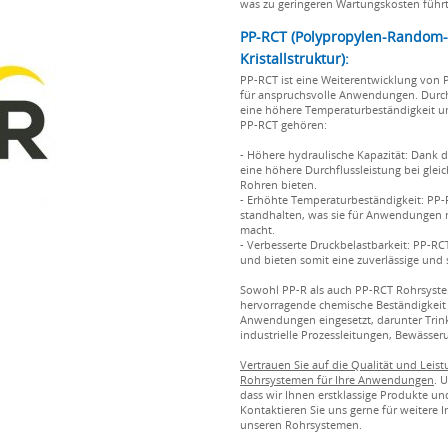
was zu geringeren Wartungskosten führt
PP-RCT (Polypropylen-Random-
Kristallstruktur):
PP-RCT ist eine Weiterentwicklung von 
für anspruchsvolle Anwendungen. Durch d
eine höhere Temperaturbeständigkeit un
PP-RCT gehören:
- Höhere hydraulische Kapazität: Dank 
eine höhere Durchflussleistung bei gle
Rohren bieten.
- Erhöhte Temperaturbeständigkeit: PP
standhalten, was sie für Anwendungen 
macht.
- Verbesserte Druckbelastbarkeit: PP-
und bieten somit eine zuverlässige und 
Sowohl PP-R als auch PP-RCT Rohrsysteme
hervorragende chemische Beständigkeit g
Anwendungen eingesetzt, darunter Trin
industrielle Prozessleitungen, Bewässe
Vertrauen Sie auf die Qualität und Lei
Rohrsystemen für Ihre Anwendungen
. 
dass wir Ihnen erstklassige Produkte 
Kontaktieren Sie uns gerne für weitere 
unseren Rohrsystemen.