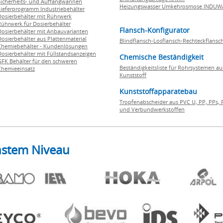
Sicherheits- und Auffangwannen
Heizungswasser Umkehrosmose INDUW
Lieferprogramm Industriebehälter
Dosierbehälter mit Rührwerk
Rührwerk für Dosierbehälter
Flansch-Konfigurator
Dosierbehälter mit Anbauvarianten
Dosierbehälter aus Plattenmaterial
Blindflansch-Losflansch-Rechteckflansc
Chemiebehälter - Kundenlösungen
Dosierbehälter mit Füllstandsanzeigen
Chemische Beständigkeit
GFK Behälter für den schweren
Beständigkeitsliste für Rohrsystemen au
Chemieeinsatz
Kunststoff
Kunststoffapparatebau
Tropfenabscheider aus PVC U, PP, PPs, 
und Verbundwerkstoffen
hstem Niveau