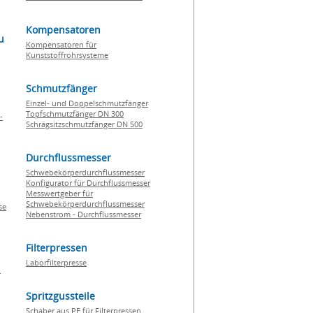
Kompensatoren
u
Kompensatoren für
Kunststoffrohrsysteme
Schmutzfänger
Einzel- und Doppelschmutzfänger
Topfschmutzfänger DN 300
-
Schrägsitzschmutzfänger DN 500
Durchflussmesser
Schwebekörperdurchflussmesser
Konfigurator für Durchflussmesser
Messwertgeber für
Schwebekörperdurchflussmesser
se
Nebenstrom - Durchflussmesser
Filterpressen
Laborfilterpresse
n
Spritzgussteile
Schaber aus PE für Filterpressen