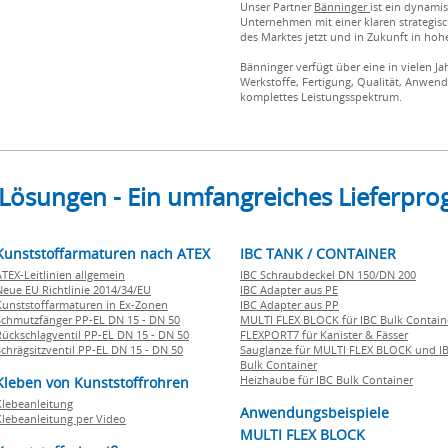
Unser Partner
Bänninger
ist ein dynami
Unternehmen mit einer klaren strategis
des Marktes jetzt und in Zukunft in ho
Bänninger verfügt über eine in vielen 
Werkstoffe, Fertigung, Qualität, Anwendu
komplettes Leistungsspektrum.
 Lösungen - Ein umfangreiches Lieferp
Kunststoffarmaturen nach ATEX
IBC TANK / CONTAINER
ATEX-Leitlinien allgemein
IBC Schraubdeckel DN 150/DN 200
Neue EU Richtlinie 2014/34/EU
IBC Adapter aus PE
Kunststoffarmaturen in Ex-Zonen
IBC Adapter aus PP
Schmutzfänger PP-EL DN 15 - DN 50
MULTI FLEX BLOCK für IBC Bulk Contain
Rückschlagventil PP-EL DN 15 - DN 50
FLEXPORT7 für Kanister & Fässer
Schrägsitzventil PP-EL DN 15 - DN 50
Sauglanze für MULTI FLEX BLOCK und I
Bulk Container
Heizhaube für IBC Bulk Container
Kleben von Kunststoffrohren
Klebeanleitung
Anwendungsbeispiele
Klebeanleitung per Video
MULTI FLEX BLOCK