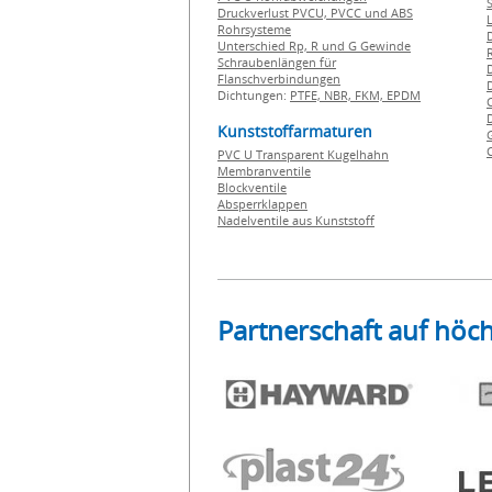
Druckverlust PVCU, PVCC und ABS
Rohrsysteme
Unterschied Rp, R und G Gewinde
Schraubenlängen für
Flanschverbindungen
Dichtungen:
PTFE,
NBR,
FKM,
EPDM
Kunststoffarmaturen
PVC U Transparent Kugelhahn
Membranventile
Blockventile
Absperrklappen
Nadelventile aus Kunststoff
Partnerschaft auf höc