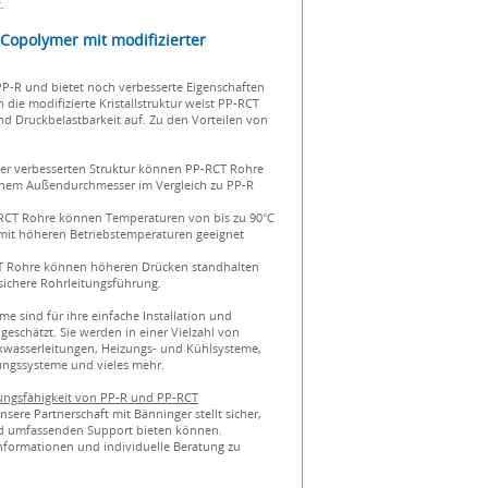
.
Copolymer mit modifizierter
PP-R und bietet noch verbesserte Eigenschaften
ie modifizierte Kristallstruktur weist PP-RCT
d Druckbelastbarkeit auf. Zu den Vorteilen von
der verbesserten Struktur können PP-RCT Rohre
ichem Außendurchmesser im Vergleich zu PP-R
-RCT Rohre können Temperaturen von bis zu 90°C
mit höheren Betriebstemperaturen geeignet
RCT Rohre können höheren Drücken standhalten
sichere Rohrleitungsführung.
 sind für ihre einfache Installation und
eschätzt. Sie werden in einer Vielzahl von
kwasserleitungen, Heizungs- und Kühlsysteme,
rungssysteme und vieles mehr.
stungsfähigkeit von PP-R und PP-RCT
Unsere Partnerschaft mit Bänninger stellt sicher,
und umfassenden Support bieten können.
Informationen und individuelle Beratung zu