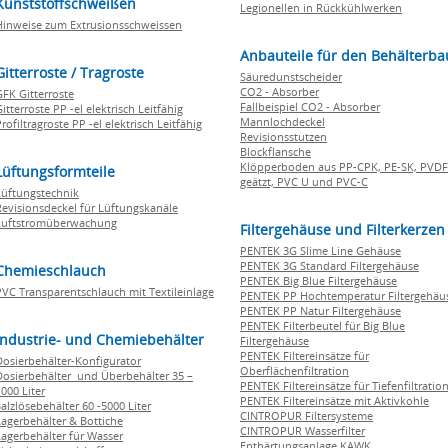
Kunststoffschweißen
Legionellen in Rückkühlwerken
Hinweise zum Extrusionsschweissen
Anbauteile für den Behälterba
Gitterroste / Tragroste
Säuredunstscheider
CO2 - Absorber
GFK Gitterroste
Fallbeispiel CO2 - Absorber
itterroste PP -el elektrisch Leitfähig
Mannlochdeckel
rofiltragroste PP -el elektrisch Leitfähig
Revisionsstutzen
Blockflansche
Klöpperboden aus PP-CPK, PE-SK, PVDF
Lüftungsformteile
geätzt, PVC U und PVC-C
Lüftungstechnik
Revisionsdeckel für Lüftungskanäle
Luftstromüberwachung
Filtergehäuse und Filterkerzen
PENTEK 3G Slime Line Gehäuse
PENTEK 3G Standard Filtergehäuse
Chemieschlauch
PENTEK Big Blue Filtergehäuse
PVC Transparentschlauch mit Textileinlage
PENTEK PP Hochtemperatur Filtergehäu
PENTEK PP Natur Filtergehäuse
PENTEK Filterbeutel für Big Blue
Industrie- und Chemiebehälter
Filtergehäuse
PENTEK Filtereinsätze für
Dosierbehälter-Konfigurator
Oberflächenfiltration
Dosierbehälter und Überbehälter 35 –
PENTEK Filtereinsätze für Tiefenfiltratio
000 Liter
PENTEK Filtereinsätze mit Aktivkohle
Salzlösebehälter 60 -5000 Liter
CINTROPUR Filtersysteme
Lagerbehälter & Bottiche
CINTROPUR Wasserfilter
Lagerbehälter für Wasser
Enthärtungsanlage KAWK