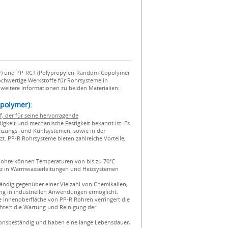
) und PP-RCT (Polypropylen-Random-Copolymer
 hochwertige Werkstoffe für Rohrsysteme in
eitere Informationen zu beiden Materialien:
polymer):
f, der für seine hervorragende
gkeit und mechanische Festigkeit bekannt ist
. Es
eizungs- und Kühlsystemen, sowie in der
t. PP-R Rohrsysteme bieten zahlreiche Vorteile,
Rohre können Temperaturen von bis zu 70°C
satz in Warmwasserleitungen und Heizsystemen
tändig gegenüber einer Vielzahl von Chemikalien,
g in industriellen Anwendungen ermöglicht.
e Innenoberfläche von PP-R Rohren verringert die
htert die Wartung und Reinigung der
sionsbeständig und haben eine lange Lebensdauer,