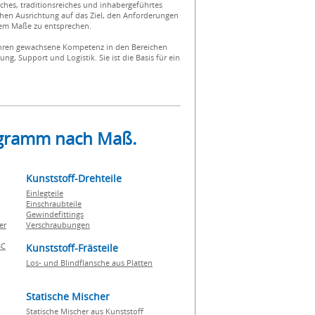
sches, traditionsreiches und inhabergeführtes
chen Ausrichtung auf das Ziel, den Anforderungen
hem Maße zu entsprechen.
Jahren gewachsene Kompetenz in den Bereichen
ng, Support und Logistik. Sie ist die Basis für ein
rogramm nach Maß.
Kunststoff-Drehteile
Einlegteile
Einschraubteile
Gewindefittings
er
Verschraubungen
BC
Kunststoff-Frästeile
Los- und Blindflansche aus Platten
Statische Mischer
Statische Mischer aus Kunststoff