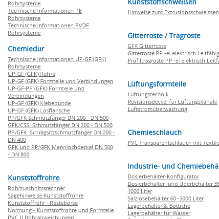
Kunststoffschweißen
Rohrsysteme
Technische Informationen PE
Hinweise zum Extrusionsschweissen
Rohrsysteme
Technische Informationen PVDF
Rohrsysteme
Gitterroste / Tragroste
GFK Gitterroste
Chemiedur
Gitterroste PP -el elektrisch Leitfähi
Technische Informationen UP-GF (GFK)
Profiltragroste PP -el elektrisch Leit
Rohrsysteme
UP-GF (GFK) Rohre
UP-GF (GFK) Formteile und Verbindungen
Lüftungsformteile
UP-GF-PP (GFK) Formteile und
Lüftungstechnik
Verbindungen
Revisionsdeckel für Lüftungskanäle
UP-GF (GFK) Klebebunde
Luftstromüberwachung
UP-GF (GFK) Losflansche
PP/GFK Schmutzfänger DN 200 - DN 500
GFK/CSS Schmutzfänger DN 200 - DN 500
Chemieschlauch
PP/GFK Schrägsitzschmutzfänger DN 200 -
DN 400
PVC Transparentschlauch mit Textile
GFK und PP/GFK Mannlochdeckel DN 500
- DN 800
Industrie- und Chemiebehä
Dosierbehälter-Konfigurator
Kunststoffrohre
Dosierbehälter und Überbehälter 35
Rohrzuschnitssrechner
1000 Liter
Sägehinweise Kunststoffrohre
Salzlösebehälter 60 -5000 Liter
Kunststoffrohr - Restebörse
Lagerbehälter & Bottiche
Normung - Kunststoffrohre und Formteile
Lagerbehälter für Wasser
PVC U Rohrabweichungen