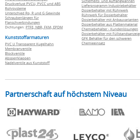
Sicherheits- und Auffangwannen
Druckverlust PVCU, PVCC und ABS
Lieferprogramm Industriebehälter
Rohrsysteme
Dosierbehälter mit Rührwerk
Unterschied Rp, R und G Gewinde
Rührwerk für Dosierbehälter
Schraubenlängen für
Dosierbehälter mit Anbauvarianten
Flanschverbindungen
Dosierbehälter aus Plattenmaterial
Dichtungen:
PTFE,
NBR,
FKM,
EPDM
Chemiebehälter - Kundenlösungen
Dosierbehälter mit Füllstandsanzei
Kunststoffarmaturen
GFK Behälter für den schweren
Chemieeinsatz
PVC U Transparent Kugelhahn
Membranventile
Blockventile
Absperrklappen
Nadelventile aus Kunststoff
Partnerschaft auf höchstem Niveau