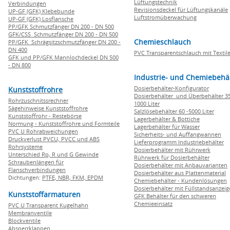
Lüftungstechnik
Verbindungen
Revisionsdeckel für Lüftungskanäle
UP-GF (GFK) Klebebunde
Luftstromüberwachung
UP-GF (GFK) Losflansche
PP/GFK Schmutzfänger DN 200 - DN 500
GFK/CSS Schmutzfänger DN 200 - DN 500
Chemieschlauch
PP/GFK Schrägsitzschmutzfänger DN 200 -
DN 400
PVC Transparentschlauch mit Textile
GFK und PP/GFK Mannlochdeckel DN 500
- DN 800
Industrie- und Chemiebehä
Dosierbehälter-Konfigurator
Kunststoffrohre
Dosierbehälter und Überbehälter 35
Rohrzuschnitssrechner
1000 Liter
Sägehinweise Kunststoffrohre
Salzlösebehälter 60 -5000 Liter
Kunststoffrohr - Restebörse
Lagerbehälter & Bottiche
Normung - Kunststoffrohre und Formteile
Lagerbehälter für Wasser
PVC U Rohrabweichungen
Sicherheits- und Auffangwannen
Druckverlust PVCU, PVCC und ABS
Lieferprogramm Industriebehälter
Rohrsysteme
Dosierbehälter mit Rührwerk
Unterschied Rp, R und G Gewinde
Rührwerk für Dosierbehälter
Schraubenlängen für
Dosierbehälter mit Anbauvarianten
Flanschverbindungen
Dosierbehälter aus Plattenmaterial
Dichtungen:
PTFE,
NBR,
FKM,
EPDM
Chemiebehälter - Kundenlösungen
Dosierbehälter mit Füllstandsanzei
Kunststoffarmaturen
GFK Behälter für den schweren
Chemieeinsatz
PVC U Transparent Kugelhahn
Membranventile
Blockventile
Absperrklappen