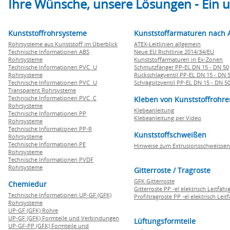
Ihre Wünsche, unsere Lösungen - Ein
Kunststoffrohrsysteme
Kunststoffarmaturen nach 
Rohrsysteme aus Kunststoff im Überblick
ATEX-Leitlinien allgemein
Technische Informationen ABS
Neue EU Richtlinie 2014/34/EU
Rohrsysteme
Kunststoffarmaturen in Ex-Zonen
Technische Informationen PVC U
Schmutzfänger PP-EL DN 15 - DN 50
Rohrsysteme
Rückschlagventil PP-EL DN 15 - DN 
Technische Informationen PVC U
Schrägsitzventil PP-EL DN 15 - DN 5
Transparent Rohrsysteme
Technische Informationen PVC C
Kleben von Kunststoffrohre
Rohrsysteme
Klebeanleitung
Technische Informationen PP
Klebeanleitung per Video
Rohrsysteme
Technische Informationen PP-R
Kunststoffschweißen
Rohrsysteme
Technische Informationen PE
Hinweise zum Extrusionsschweissen
Rohrsysteme
Technische Informationen PVDF
Rohrsysteme
Gitterroste / Tragroste
GFK Gitterroste
Chemiedur
Gitterroste PP -el elektrisch Leitfähi
Technische Informationen UP-GF (GFK)
Profiltragroste PP -el elektrisch Leit
Rohrsysteme
UP-GF (GFK) Rohre
UP-GF (GFK) Formteile und Verbindungen
Lüftungsformteile
UP-GF-PP (GFK) Formteile und