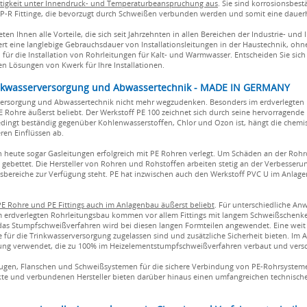
stigkeit unter Innendruck- und Temperaturbeanspruchung aus
. Sie sind korrosionsbes
P-R Fittinge, die bevorzugt durch Schweißen verbunden werden und somit eine dauer
ten Ihnen alle Vorteile, die sich seit Jahrzehnten in allen Bereichen der Industrie- und
ert eine langlebige Gebrauchsdauer von Installationsleitungen in der Haustechnik, oh
 für die Installation von Rohrleitungen für Kalt- und Warmwasser. Entscheiden Sie sic
n Lösungen von Kwerk für Ihre Installationen.
rinkwasserversorgung und Abwassertechnik - MADE IN GERMANY
versorgung und Abwassertechnik nicht mehr wegzudenken. Besonders im erdverlegten 
 Rohre äußerst beliebt. Der Werkstoff PE 100 zeichnet sich durch seine hervorragende 
ingt beständig gegenüber Kohlenwasserstoffen, Chlor und Ozon ist, hängt die chemi
ren Einflüssen ab.
 heute sogar Gasleitungen erfolgreich mit PE Rohren verlegt. Um Schäden an der Rohr
gebettet. Die Hersteller von Rohren und Rohstoffen arbeiten stetig an der Verbesseru
bereiche zur Verfügung steht. PE hat inzwischen auch den Werkstoff PVC U im Anlage
PE Rohre und PE Fittings auch im Anlagenbau äußerst beliebt
. Für unterschiedliche A
 Im erdverlegten Rohrleitungsbau kommen vor allem Fittings mit langem Schweißschenke
s Stumpfschweißverfahren wird bei diesen langen Formteilen angewendet. Eine weit v
für die Trinkwasserversorgung zugelassen sind und zusätzliche Sicherheit bieten. Im
rung verwendet, die zu 100% im Heizelementstumpfschweißverfahren verbaut und vers
eugen, Flanschen und Schweißsystemen für die sichere Verbindung von PE-Rohrsysteme
 und verbundenen Hersteller bieten darüber hinaus einen umfangreichen technischen 