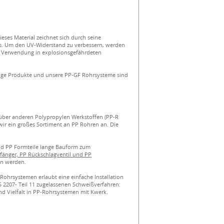
Dieses Material zeichnet sich durch seine
us. Um den UV-Widerstand zu verbessern, werden
re Verwendung in explosionsgefährdeten
ssige Produkte und unsere PP-GF Rohrsysteme sind
nüber anderen Polypropylen Werkstoffen (PP-R
wir ein großes Sortiment an PP Rohren an. Die
nd PP Formteile lange Bauform zum
änger, PP Rückschlagventil und PP
en werden.
hrsystemen erlaubt eine einfache Installation
 2207- Teil 11 zugelassenen Schweißverfahren:
d Vielfalt in PP-Rohrsystemen mit Kwerk.