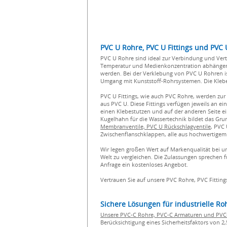
PVC U Rohre, PVC U Fittings und PVC
PVC U Rohre sind ideal zur Verbindung und Vert
Temperatur und Medienkonzentration abhängen.
werden. Bei der Verklebung von PVC U Rohren is
Umgang mit Kunststoff-Rohrsystemen. Die Klebe
PVC U Fittings, wie auch PVC Rohre, werden zur
aus PVC U. Diese Fittings verfügen jeweils an 
einen Klebestutzen und auf der anderen Seite 
Kugelhahn für die Wassertechnik bildet das G
Membranventile, PVC U Rückschlagventile
, PVC
Zwischenflanschklappen, alle aus hochwertigem 
Wir legen großen Wert auf Markenqualität bei u
Welt zu vergleichen. Die Zulassungen sprechen f
Anfrage ein kostenloses Angebot.
Vertrauen Sie auf unsere PVC Rohre, PVC Fittin
Sichere Lösungen für industrielle R
Unsere PVC-C Rohre, PVC-C Armaturen und PVC-C
Berücksichtigung eines Sicherheitsfaktors von 