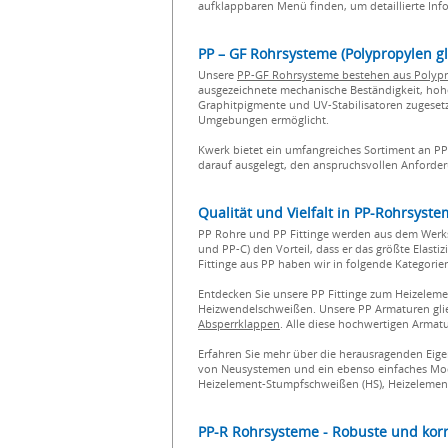
aufklappbaren Menü finden, um detaillierte Inf
PP – GF Rohrsysteme (Polypropylen g
Unsere
PP-GF Rohrsysteme bestehen aus Polyprop
ausgezeichnete mechanische Beständigkeit, hoh
Graphitpigmente und UV-Stabilisatoren zugeset
Umgebungen ermöglicht.
Kwerk bietet ein umfangreiches Sortiment an PP
darauf ausgelegt, den anspruchsvollen Anforde
Qualität und Vielfalt in PP-Rohrsyst
PP Rohre und PP Fittinge werden aus dem Werks
und PP-C) den Vorteil, dass er das größte Elast
Fittinge aus PP haben wir in folgende Kategori
Entdecken Sie unsere PP Fittinge zum Heizele
Heizwendelschweißen. Unsere PP Armaturen glie
Absperrklappen
. Alle diese hochwertigen Arma
Erfahren Sie mehr über die herausragenden Eig
von Neusystemen und ein ebenso einfaches Modif
Heizelement-Stumpfschweißen (HS), Heizelement
PP-R Rohrsysteme - Robuste und korr