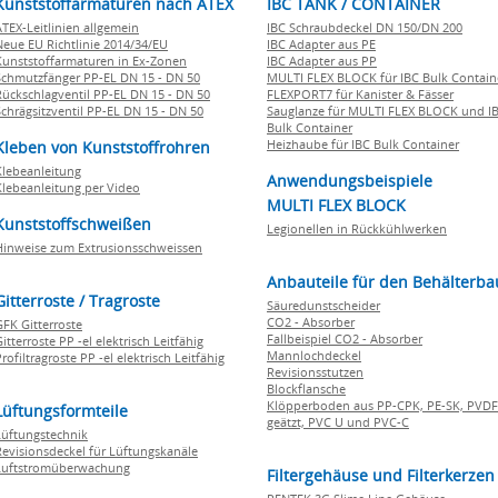
Kunststoffarmaturen nach ATEX
IBC TANK / CONTAINER
ATEX-Leitlinien allgemein
IBC Schraubdeckel DN 150/DN 200
Neue EU Richtlinie 2014/34/EU
IBC Adapter aus PE
Kunststoffarmaturen in Ex-Zonen
IBC Adapter aus PP
Schmutzfänger PP-EL DN 15 - DN 50
MULTI FLEX BLOCK für IBC Bulk Contain
Rückschlagventil PP-EL DN 15 - DN 50
FLEXPORT7 für Kanister & Fässer
Schrägsitzventil PP-EL DN 15 - DN 50
Sauglanze für MULTI FLEX BLOCK und I
Bulk Container
Heizhaube für IBC Bulk Container
Kleben von Kunststoffrohren
Klebeanleitung
Anwendungsbeispiele
Klebeanleitung per Video
MULTI FLEX BLOCK
Kunststoffschweißen
Legionellen in Rückkühlwerken
Hinweise zum Extrusionsschweissen
Anbauteile für den Behälterba
Gitterroste / Tragroste
Säuredunstscheider
CO2 - Absorber
GFK Gitterroste
Fallbeispiel CO2 - Absorber
itterroste PP -el elektrisch Leitfähig
Mannlochdeckel
rofiltragroste PP -el elektrisch Leitfähig
Revisionsstutzen
Blockflansche
Klöpperboden aus PP-CPK, PE-SK, PVDF
Lüftungsformteile
geätzt, PVC U und PVC-C
Lüftungstechnik
Revisionsdeckel für Lüftungskanäle
Luftstromüberwachung
Filtergehäuse und Filterkerzen