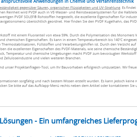
für anspruchsvolle Anwendungen in Chemie und Verfahrenstechnik
eständigkeit gegenüber Säuren, organischen Flüssigkeiten und UV-Strahlung
. Es finde
en Reinheit wird PVDF auch in VE-Wasser- und Reinstwassersystemen für die Halbleite
ertigen PVDF SOLEF® Rohstoffen hergestellt, die exzellente Eigenschaften für indus
 Navigationsmenü übersichtlich geordnet. Hier finden Sie den PVDF Kugelhahn, das PV
rkstoff mit einem Fluoranteil von etwa 59%. Durch die Polymerisation des Monomers Vi
nd chemischen Eigenschaften. Es kann in einem Temperaturbereich bis 140°C eingeset
e Thermostabilisatoren, Füllstoffen und Verarbeitungshilfen ist. Durch den Verzicht auf
iben die exzellenten Eigenschaften des PVDF-Materials, wie seine chemische Beständigk
 Druck, Temperatur und chemische Umgebungen macht PVDF zum bevorzugten Werkstoff
und Zelluloseindustrie und vielen weiteren Branchen.
nd unser Projektanfragen-Tool, um Ihr Bauvorhaben erfolgreich umzusetzen. Wir freuen
formationen sorgfältig und nach bestem Wissen erstellt wurden. Es kann jedoch keine r
icken Sie bitte auf das Aufklapp-Menü rechts neben dem Artikel oder kontaktieren Sie u
 Lösungen - Ein umfangreiches Lieferp