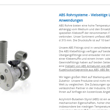
ABS Rohrsysteme - Vielseitige
Anwendungen
ABS Rohre bieten eine hohe Temperaturbe
abhängig vom Medium und den Einsatz
speziellen Klebstoff der renommierten 
verbinden. Unser Sortiment umfasst AB
d 315 mm. Die Druckstufe ist auf 10 bar/
Unsere ABS Fittings sind in verschieden
Die ABS Klebefittings verfügen auf beid
Übergangsfittinge sind entweder mit ei
einer Klebemuffe und einem Innen- ode
Gewindefittings haben auf beiden Seite
eine
Vielzahl von ABS Armaturen wie A
Kugelrückschlagventile aus ABS, ABS Be
Wir legen großen Wert auf Markenqualit
Zubehör. Unsere Produkte sind nicht mi
Welt zu vergleichen. Die Zulassungen s
verlässlichen Partner in der Industrie, 
Ihnen auf Anfrage ein kostenloses Ange
Acrylnitril-Butadien-Styrol (ABS) ist e
mechanischen Eigenschaften, hoher chem
insbesondere bei niedrigen Temperatur