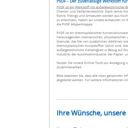
PVDF - Der zuverlässige Werkstoff 
PVDF ist ein Werkstoff mit außergewöhnlicher B
Chemie- und Verfahrenstechnik. Dank seiner hoh
Rohre, Fittings und Armaturen werden aus hochw
zu erleichtern, haben wir unsere Armaturen im
die PVDF Absperrklappe.
PVDF ist ein thermoplastischer Konstruktionswe
herausragenden mechanischen, physikalischen u
Granulat, das frei von zusätzlichen Additiven wi
thermoplastischen Kunststoffen üblich sind, ble
außergewöhnliche Vielseitigkeit in Bezug auf
Industrie, der Automobilindustrie, der Papier- 
Nutzen Sie unsere Online-Tools zur Auslegung u
Zusammenarbeit.
Bitte beachten Sie, dass alle oben genannten In
abgeleitet werden. Für weitere Informationen kl
Ihre Wünsche, unsere