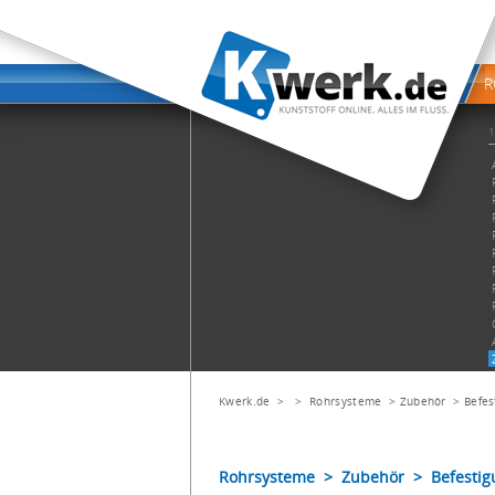
Kwerk.de
> >
Rohrsysteme
>
Zubehör
>
Befes
Rohrsysteme > Zubehör > Befestig