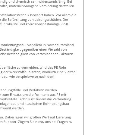
tändig und chemisch sehr widerstandsfähig. Bei
hafte, materialhomogene Verbindung darstellen.
 Installationstechnik bewährt haben. Vor allem die
ne die Befürchtung von Leitungsschäden. Der
h für robuste und korrosionsbeständige PP-R
Rohrleitungsbau, vor allem in Norddeutschland
Beständigkeit gegenüber einer Vielzahl von
sche Beständigkeit von verschiedenen Faktoren
oberfläche zu vermeiden, wird das PE Rohr
ng der Werkstoffqualitäten, wodurch eine Vielzahl
nbau, wie beispielsweise nach dem
nwendungsfälle und Verfahren werden
l zum Einsatz, um die Formteile aus PE mit
erbreitete Technik ist zudem die Verbindung
 Anlagenbau und klassischen Rohrleitungsbau
chweißt werden.
n. Dabei legen wir großen Wert auf Lieferung
Support. Zögern Sie nicht, uns bei Fragen zu