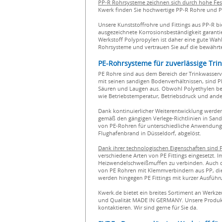
PP-R Rohrsysteme zeichnen sich durch hohe Fe
Kwerk finden Sie hochwertige PP-R Rohre und P
Unsere Kunststoffrohre und Fittings aus PP-R bie
ausgezeichnete Korrosionsbeständigkeit garanti
Werkstoff Polypropylen ist daher eine gute Wahl
Rohrsysteme und vertrauen Sie auf die bewährte
PE-Rohrsysteme für zuverlässige T
PE Rohre sind aus dem Bereich der Trinkwasser
mit seinen sandigen Bodenverhältnissen, sind PE
Säuren und Laugen aus. Obwohl Polyethylen bed
wie Betriebstemperatur, Betriebsdruck und ande
Dank kontinuierlicher Weiterentwicklung werden
gemäß den gängigen Verlege-Richtlinien in Sand 
von PE-Rohren für unterschiedliche Anwendungs
Flughafenbrand in Düsseldorf, abgelöst.
Dank ihrer technologischen Eigenschaften sind 
verschiedene Arten von PE Fittings eingesetzt.
Heizwendelschweißmuffen zu verbinden. Auch da
von PE Rohren mit Klemmverbindern aus PP, die 
werden hingegen PE Fittings mit kurzer Ausfüh
Kwerk.de bietet ein breites Sortiment an Werkz
und Qualität MADE IN GERMANY. Unsere Produkte
kontaktieren. Wir sind gerne für Sie da.