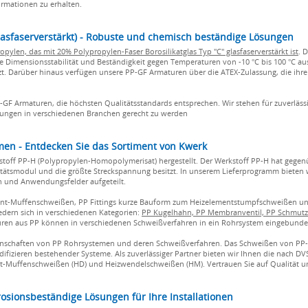
ormationen zu erhalten.
lasfaserverstärkt) - Robuste und chemisch beständige Lösungen
ylen, das mit 20% Polypropylen-Faser Borosilikatglas Typ "C" glasfaserverstärkt ist
. 
e Dimensionsstabilität und Beständigkeit gegen Temperaturen von -10 °C bis 100 °C a
zt. Darüber hinaus verfügen unsere PP-GF Armaturen über die ATEX-Zulassung, die ih
-GF Armaturen, die höchsten Qualitätsstandards entsprechen. Wir stehen für zuverlä
rungen in verschiedenen Branchen gerecht zu werden
emen - Entdecken Sie das Sortiment von Kwerk
toff PP-H (Polypropylen-Homopolymerisat) hergestellt. Der Werkstoff PP-H hat gege
izitätsmodul und die größte Streckspannung besitzt. In unserem Lieferprogramm bieten 
en und Anwendungsfelder aufgeteilt.
ment-Muffenschweißen, PP Fittings kurze Bauform zum Heizelementstumpfschweißen u
dern sich in verschiedenen Kategorien:
PP Kugelhahn, PP Membranventil, PP Schmutzf
turen aus PP können in verschiedenen Schweißverfahren in ein Rohrsystem eingebund
enschaften von PP Rohrsystemen und deren Schweißverfahren. Das Schweißen von PP-Ro
izieren bestehender Systeme. Als zuverlässiger Partner bieten wir Ihnen die nach DVS
-Muffenschweißen (HD) und Heizwendelschweißen (HM). Vertrauen Sie auf Qualität un
osionsbeständige Lösungen für Ihre Installationen