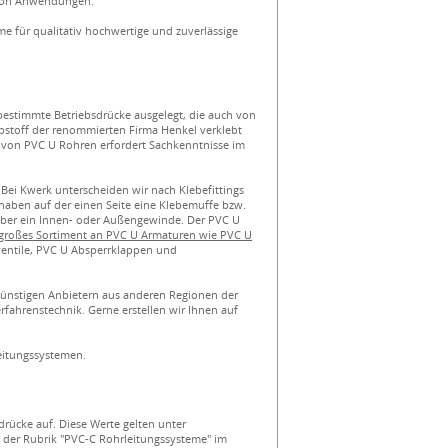
l von Anwendungen.
e für qualitativ hochwertige und zuverlässige
bestimmte Betriebsdrücke ausgelegt, die auch von
stoff der renommierten Firma Henkel verklebt
n von PVC U Rohren erfordert Sachkenntnisse im
Bei Kwerk unterscheiden wir nach Klebefittings
 haben auf der einen Seite eine Klebemuffe bzw.
 über ein Innen- oder Außengewinde. Der PVC U
n großes Sortiment an PVC U Armaturen wie PVC U
ventile, PVC U Absperrklappen und
günstigen Anbietern aus anderen Regionen der
rfahrenstechnik. Gerne erstellen wir Ihnen auf
leitungssystemen.
drücke auf. Diese Werte gelten unter
 der Rubrik "PVC-C Rohrleitungssysteme" im