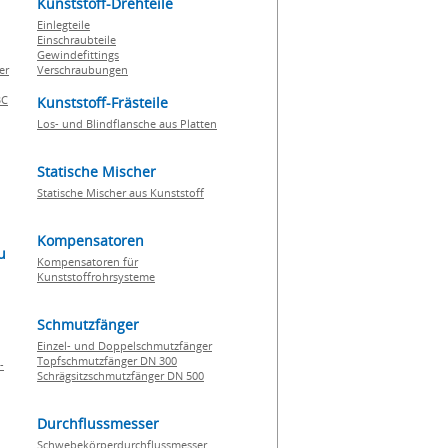
Kunststoff-Drehteile
Einlegteile
Einschraubteile
Gewindefittings
er
Verschraubungen
BC
Kunststoff-Frästeile
Los- und Blindflansche aus Platten
Statische Mischer
Statische Mischer aus Kunststoff
Kompensatoren
u
Kompensatoren für
Kunststoffrohrsysteme
Schmutzfänger
Einzel- und Doppelschmutzfänger
Topfschmutzfänger DN 300
-
Schrägsitzschmutzfänger DN 500
Durchflussmesser
Schwebekörperdurchflussmesser