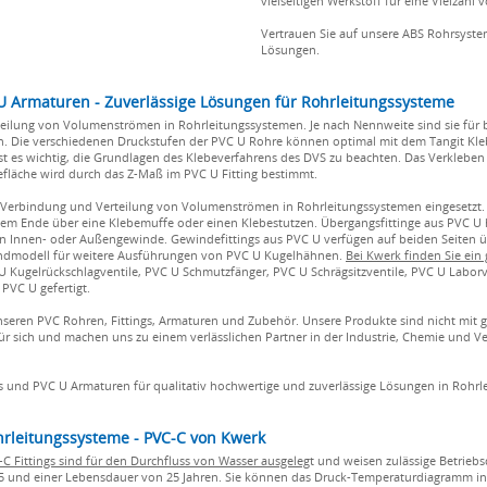
vielseitigen Werkstoff für eine Vielzah
Vertrauen Sie auf unsere ABS Rohrsystem
Lösungen.
 U Armaturen - Zuverlässige Lösungen für Rohrleitungssysteme
eilung von Volumenströmen in Rohrleitungssystemen. Je nach Nennweite sind sie für 
 Die verschiedenen Druckstufen der PVC U Rohre können optimal mit dem Tangit Kleb
t es wichtig, die Grundlagen des Klebeverfahrens des DVS zu beachten. Das Verklebe
fläche wird durch das Z-Maß im PVC U Fitting bestimmt.
 Verbindung und Verteilung von Volumenströmen in Rohrleitungssystemen eingesetzt. 
einem Ende über eine Klebemuffe oder einen Klebestutzen. Übergangsfittinge aus PVC U
ein Innen- oder Außengewinde. Gewindefittings aus PVC U verfügen auf beiden Seiten
rundmodell für weitere Ausführungen von PVC U Kugelhähnen.
Bei Kwerk finden Sie ei
 U Kugelrückschlagventile, PVC U Schmutzfänger, PVC U Schrägsitzventile, PVC U Labor
PVC U gefertigt.
nseren PVC Rohren, Fittings, Armaturen und Zubehör. Unsere Produkte sind nicht mit 
ür sich und machen uns zu einem verlässlichen Partner in der Industrie, Chemie und Ve
gs und PVC U Armaturen für qualitativ hochwertige und zuverlässige Lösungen in Rohr
ohrleitungssysteme - PVC-C von Kwerk
 Fittings sind für den Durchfluss von Wasser ausgeleg
t und weisen zulässige Betriebs
2,5 und einer Lebensdauer von 25 Jahren. Sie können das Druck-Temperaturdiagramm in