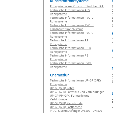
Kunststoffrohrsysteme
Rohrsysteme aus Kunststoff im Überblick
Technische Informationen ABS
Rohrsysteme
Technische Informationen PVC U
Rohrsysteme
Technische Informationen PVC U
Transparent Rohrsysteme
Technische Informationen PVC C
Rohrsysteme
Technische Informationen PP
Rohrsysteme
Technische Informationen PP-R
Rohrsysteme
Technische Informationen PE
Rohrsysteme
Technische Informationen PVDF
Rohrsysteme
Chemiedur
G
Technische Informationen UP-GF (GFK)
P
Rohrsysteme
UP-GF (GFK) Rohre
UP-GF (GFK) Formteile und Verbindungen
UP-GF-PP (GFK) Formteile und
Verbindungen
UP-GF (GFK) Klebebunde
UP-GF (GFK) Losflansche
PP/GFK Schmutzfänger DN 200 - DN 500