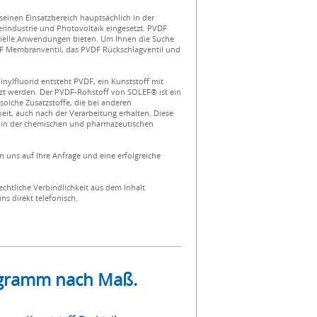
t seinen Einsatzbereich hauptsächlich in der
rindustrie und Photovoltaik eingesetzt. PVDF
trielle Anwendungen bieten. Um Ihnen die Suche
DF Membranventil, das PVDF Rückschlagventil und
nylfluorid entsteht PVDF, ein Kunststoff mit
zt werden. Der PVDF-Rohstoff von SOLEF® ist ein
 solche Zusatzstoffe, die bei anderen
eit, auch nach der Verarbeitung erhalten. Diese
 in der chemischen und pharmazeutischen
 uns auf Ihre Anfrage und eine erfolgreiche
echtliche Verbindlichkeit aus dem Inhalt
ns direkt telefonisch.
rogramm nach Maß.