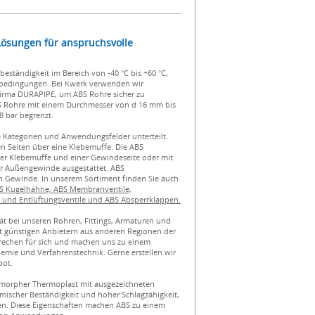
 Lösungen für anspruchsvolle
ständigkeit im Bereich von -40 °C bis +60 °C,
bedingungen. Bei Kwerk verwenden wir
Firma DURAPIPE, um ABS Rohre sicher zu
S Rohre mit einem Durchmesser von d 16 mm bis
8 bar begrenzt.
e Kategorien und Anwendungsfelder unterteilt.
en Seiten über eine Klebemuffe. Die ABS
ner Klebemuffe und einer Gewindeseite oder mit
r Außengewinde ausgestattet. ABS
n Gewinde. In unserem Sortiment finden Sie auch
BS Kugelhähne, ABS Membranventile,
- und Entlüftungsventile und ABS Absperrklappen.
ät bei unseren Rohren, Fittings, Armaturen und
t günstigen Anbietern aus anderen Regionen der
prechen für sich und machen uns zu einem
Chemie und Verfahrenstechnik. Gerne erstellen wir
bot.
in amorpher Thermoplast mit ausgezeichneten
ischer Beständigkeit und hoher Schlagzähigkeit,
en. Diese Eigenschaften machen ABS zu einem