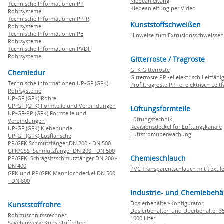
Klebeanleitung
Technische Informationen PP
Klebeanleitung per Video
Rohrsysteme
Technische Informationen PP-R
Kunststoffschweißen
Rohrsysteme
Technische Informationen PE
Hinweise zum Extrusionsschweissen
Rohrsysteme
Technische Informationen PVDF
Rohrsysteme
Gitterroste / Tragroste
GFK Gitterroste
Chemiedur
Gitterroste PP -el elektrisch Leitfähi
Technische Informationen UP-GF (GFK)
Profiltragroste PP -el elektrisch Leit
Rohrsysteme
UP-GF (GFK) Rohre
UP-GF (GFK) Formteile und Verbindungen
Lüftungsformteile
UP-GF-PP (GFK) Formteile und
Lüftungstechnik
Verbindungen
Revisionsdeckel für Lüftungskanäle
UP-GF (GFK) Klebebunde
Luftstromüberwachung
UP-GF (GFK) Losflansche
PP/GFK Schmutzfänger DN 200 - DN 500
GFK/CSS Schmutzfänger DN 200 - DN 500
Chemieschlauch
PP/GFK Schrägsitzschmutzfänger DN 200 -
DN 400
PVC Transparentschlauch mit Textile
GFK und PP/GFK Mannlochdeckel DN 500
- DN 800
Industrie- und Chemiebehä
Dosierbehälter-Konfigurator
Kunststoffrohre
Dosierbehälter und Überbehälter 35
Rohrzuschnitssrechner
1000 Liter
Sägehinweise Kunststoffrohre