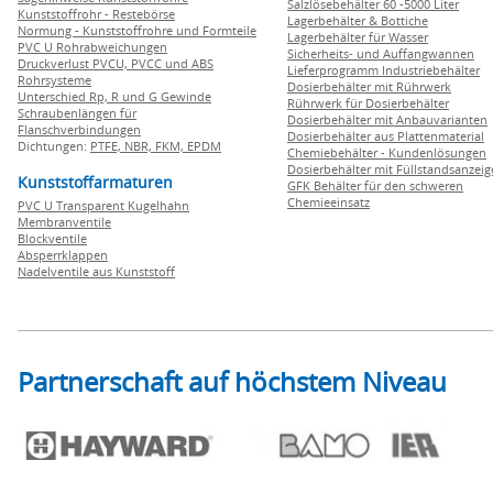
Salzlösebehälter 60 -5000 Liter
Kunststoffrohr - Restebörse
Lagerbehälter & Bottiche
Normung - Kunststoffrohre und Formteile
Lagerbehälter für Wasser
PVC U Rohrabweichungen
Sicherheits- und Auffangwannen
Druckverlust PVCU, PVCC und ABS
Lieferprogramm Industriebehälter
Rohrsysteme
Dosierbehälter mit Rührwerk
Unterschied Rp, R und G Gewinde
Rührwerk für Dosierbehälter
Schraubenlängen für
Dosierbehälter mit Anbauvarianten
Flanschverbindungen
Dosierbehälter aus Plattenmaterial
Dichtungen:
PTFE,
NBR,
FKM,
EPDM
Chemiebehälter - Kundenlösungen
Dosierbehälter mit Füllstandsanzei
Kunststoffarmaturen
GFK Behälter für den schweren
Chemieeinsatz
PVC U Transparent Kugelhahn
Membranventile
Blockventile
Absperrklappen
Nadelventile aus Kunststoff
Partnerschaft auf höchstem Niveau