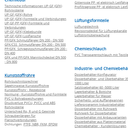
Gitterroste PP -el elektrisch Leitfähi
Technische Informationen UP-GF (GFK)
Profiltragroste PP -el elektrisch Leit
Rohrsysteme
UP-GF (GFK) Rohre
UP-GF (GFK) Formteile und Verbindungen
Lüftungsformteile
UP-GF-PP (GFK) Formteile und
Lüftungstechnik
Verbindungen
Revisionsdeckel für Lüftungskanäle
UP-GF (GFK) Klebebunde
Luftstromüberwachung
UP-GF (GFK) Losflansche
PP/GFK Schmutzfänger DN 200 - DN 500
GFK/CSS Schmutzfänger DN 200 - DN 500
Chemieschlauch
PP/GFK Schrägsitzschmutzfänger DN 200 -
DN 400
PVC Transparentschlauch mit Textile
GFK und PP/GFK Mannlochdeckel DN 500
- DN 800
Industrie- und Chemiebehä
Dosierbehälter-Konfigurator
Kunststoffrohre
Dosierbehälter und Überbehälter 35
Rohrzuschnitssrechner
1000 Liter
Sägehinweise Kunststoffrohre
Salzlösebehälter 60 -5000 Liter
Kunststoffrohr - Restebörse
Lagerbehälter & Bottiche
Normung - Kunststoffrohre und Formteile
Lagerbehälter für Wasser
PVC U Rohrabweichungen
Sicherheits- und Auffangwannen
Druckverlust PVCU, PVCC und ABS
Lieferprogramm Industriebehälter
Rohrsysteme
Dosierbehälter mit Rührwerk
Unterschied Rp, R und G Gewinde
Rührwerk für Dosierbehälter
Schraubenlängen für
Dosierbehälter mit Anbauvarianten
Flanschverbindungen
Dosierbehälter aus Plattenmaterial
Dichtungen:
PTFE,
NBR,
FKM,
EPDM
Chemiebehälter - Kundenlösungen