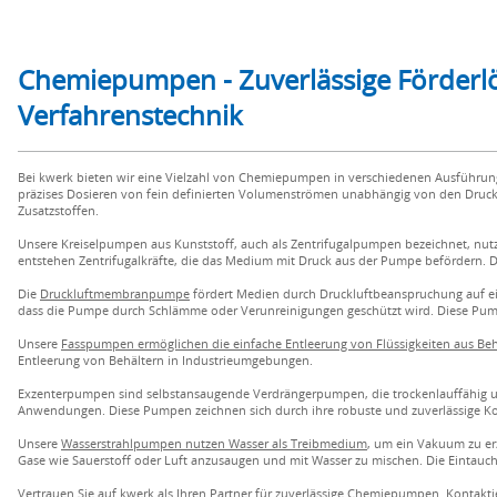
Chemiepumpen - Zuverlässige Förderl
Verfahrenstechnik
Bei kwerk bieten wir eine Vielzahl von Chemiepumpen in verschiedenen Ausführ
präzises Dosieren von fein definierten Volumenströmen unabhängig von den Druckv
Zusatzstoffen.
Unsere Kreiselpumpen aus Kunststoff, auch als Zentrifugalpumpen bezeichnet, nut
entstehen Zentrifugalkräfte, die das Medium mit Druck aus der Pumpe befördern.
Die
Druckluftmembranpumpe
fördert Medien durch Druckluftbeanspruchung auf e
dass die Pumpe durch Schlämme oder Verunreinigungen geschützt wird. Diese Pump
Unsere
Fasspumpen ermöglichen die einfache Entleerung von Flüssigkeiten aus Beh
Entleerung von Behältern in Industrieumgebungen.
Exzenterpumpen sind selbstansaugende Verdrängerpumpen, die trockenlauffähig und
Anwendungen. Diese Pumpen zeichnen sich durch ihre robuste und zuverlässige Ko
Unsere
Wasserstrahlpumpen nutzen Wasser als Treibmedium
, um ein Vakuum zu er
Gase wie Sauerstoff oder Luft anzusaugen und mit Wasser zu mischen. Die Eintauchp
Vertrauen Sie auf kwerk als Ihren Partner für zuverlässige Chemiepumpen. Kontakti