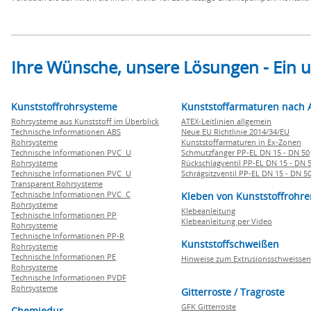
Ihre Wünsche, unsere Lösungen - Ein
Kunststoffrohrsysteme
Kunststoffarmaturen nach 
Rohrsysteme aus Kunststoff im Überblick
ATEX-Leitlinien allgemein
Technische Informationen ABS
Neue EU Richtlinie 2014/34/EU
Rohrsysteme
Kunststoffarmaturen in Ex-Zonen
Technische Informationen PVC U
Schmutzfänger PP-EL DN 15 - DN 50
Rohrsysteme
Rückschlagventil PP-EL DN 15 - DN 
Technische Informationen PVC U
Schrägsitzventil PP-EL DN 15 - DN 5
Transparent Rohrsysteme
Technische Informationen PVC C
Kleben von Kunststoffrohre
Rohrsysteme
Klebeanleitung
Technische Informationen PP
Klebeanleitung per Video
Rohrsysteme
Technische Informationen PP-R
Kunststoffschweißen
Rohrsysteme
Technische Informationen PE
Hinweise zum Extrusionsschweissen
Rohrsysteme
Technische Informationen PVDF
Rohrsysteme
Gitterroste / Tragroste
GFK Gitterroste
Chemiedur