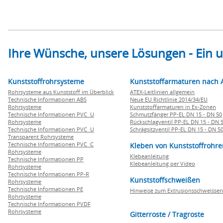
Ihre Wünsche, unsere Lösungen - Ein
Kunststoffrohrsysteme
Kunststoffarmaturen nach 
Rohrsysteme aus Kunststoff im Überblick
ATEX-Leitlinien allgemein
Technische Informationen ABS
Neue EU Richtlinie 2014/34/EU
Rohrsysteme
Kunststoffarmaturen in Ex-Zonen
Technische Informationen PVC U
Schmutzfänger PP-EL DN 15 - DN 50
Rohrsysteme
Rückschlagventil PP-EL DN 15 - DN 
Technische Informationen PVC U
Schrägsitzventil PP-EL DN 15 - DN 5
Transparent Rohrsysteme
Technische Informationen PVC C
Kleben von Kunststoffrohre
Rohrsysteme
Klebeanleitung
Technische Informationen PP
Klebeanleitung per Video
Rohrsysteme
Technische Informationen PP-R
Kunststoffschweißen
Rohrsysteme
Technische Informationen PE
Hinweise zum Extrusionsschweissen
Rohrsysteme
Technische Informationen PVDF
Rohrsysteme
Gitterroste / Tragroste