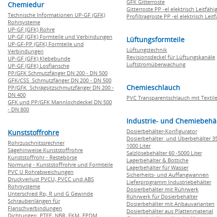
GFK Gitterroste
Chemiedur
Gitterroste PP -el elektrisch Leitfähi
Technische Informationen UP-GF (GFK)
Profiltragroste PP -el elektrisch Leit
Rohrsysteme
UP-GF (GFK) Rohre
UP-GF (GFK) Formteile und Verbindungen
Lüftungsformteile
UP-GF-PP (GFK) Formteile und
Lüftungstechnik
Verbindungen
Revisionsdeckel für Lüftungskanäle
UP-GF (GFK) Klebebunde
Luftstromüberwachung
UP-GF (GFK) Losflansche
PP/GFK Schmutzfänger DN 200 - DN 500
GFK/CSS Schmutzfänger DN 200 - DN 500
Chemieschlauch
PP/GFK Schrägsitzschmutzfänger DN 200 -
DN 400
PVC Transparentschlauch mit Textile
GFK und PP/GFK Mannlochdeckel DN 500
- DN 800
Industrie- und Chemiebehä
Dosierbehälter-Konfigurator
Kunststoffrohre
Dosierbehälter und Überbehälter 35
Rohrzuschnitssrechner
1000 Liter
Sägehinweise Kunststoffrohre
Salzlösebehälter 60 -5000 Liter
Kunststoffrohr - Restebörse
Lagerbehälter & Bottiche
Normung - Kunststoffrohre und Formteile
Lagerbehälter für Wasser
PVC U Rohrabweichungen
Sicherheits- und Auffangwannen
Druckverlust PVCU, PVCC und ABS
Lieferprogramm Industriebehälter
Rohrsysteme
Dosierbehälter mit Rührwerk
Unterschied Rp, R und G Gewinde
Rührwerk für Dosierbehälter
Schraubenlängen für
Dosierbehälter mit Anbauvarianten
Flanschverbindungen
Dosierbehälter aus Plattenmaterial
Dichtungen:
PTFE,
NBR,
FKM,
EPDM