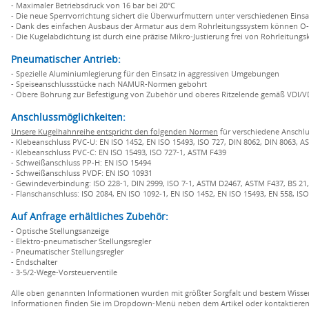
- Maximaler Betriebsdruck von 16 bar bei 20°C
- Die neue Sperrvorrichtung sichert die Überwurfmuttern unter verschiedenen Eins
- Dank des einfachen Ausbaus der Armatur aus dem Rohrleitungssystem können O-R
- Die Kugelabdichtung ist durch eine präzise Mikro-Justierung frei von Rohrleitungs
Pneumatischer Antrieb:
- Spezielle Aluminiumlegierung für den Einsatz in aggressiven Umgebungen
- Speiseanschlussstücke nach NAMUR-Normen gebohrt
- Obere Bohrung zur Befestigung von Zubehör und oberes Ritzelende gemäß VDI/
Anschlussmöglichkeiten:
Unsere Kugelhahnreihe entspricht den folgenden Normen
für verschiedene Anschlu
- Klebeanschluss PVC-U: EN ISO 1452, EN ISO 15493, ISO 727, DIN 8062, DIN 8063, AST
- Klebeanschluss PVC-C: EN ISO 15493, ISO 727-1, ASTM F439
- Schweißanschluss PP-H: EN ISO 15494
- Schweißanschluss PVDF: EN ISO 10931
- Gewindeverbindung: ISO 228-1, DIN 2999, ISO 7-1, ASTM D2467, ASTM F437, BS 21, 
- Flanschanschluss: ISO 2084, EN ISO 1092-1, EN ISO 1452, EN ISO 15493, EN 558, ISO
Auf Anfrage erhältliches Zubehör:
- Optische Stellungsanzeige
- Elektro-pneumatischer Stellungsregler
- Pneumatischer Stellungsregler
- Endschalter
- 3-5/2-Wege-Vorsteuerventile
Alle oben genannten Informationen wurden mit größter Sorgfalt und bestem Wissen
Informationen finden Sie im Dropdown-Menü neben dem Artikel oder kontaktieren S