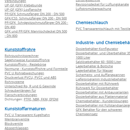
Verbindungen
Revisionsdeckel für Lüftungskanäle
UP-GF (GFK) Klebebunde
Luftstromüberwachung
UP-GF (GFK) Losflansche
PP/GFK Schmutzfänger DN 200 - DN 500
GFK/CSS Schmutzfänger DN 200 - DN 500
Chemieschlauch
PP/GFK Schrägsitzschmutzfänger DN 200 -
DN 400
PVC Transparentschlauch mit Textile
GFK und PP/GFK Mannlochdeckel DN 500
- DN 800
Industrie- und Chemiebehä
Dosierbehälter-Konfigurator
Kunststoffrohre
Dosierbehälter und Überbehälter 35
Rohrzuschnitssrechner
1000 Liter
Sägehinweise Kunststoffrohre
Salzlösebehälter 60 -5000 Liter
Kunststoffrohr - Restebörse
Lagerbehälter & Bottiche
Normung - Kunststoffrohre und Formteile
Lagerbehälter für Wasser
PVC U Rohrabweichungen
Sicherheits- und Auffangwannen
Druckverlust PVCU, PVCC und ABS
Lieferprogramm Industriebehälter
Rohrsysteme
Dosierbehälter mit Rührwerk
Unterschied Rp, R und G Gewinde
Rührwerk für Dosierbehälter
Schraubenlängen für
Dosierbehälter mit Anbauvarianten
Flanschverbindungen
Dosierbehälter aus Plattenmaterial
Dichtungen:
PTFE,
NBR,
FKM,
EPDM
Chemiebehälter - Kundenlösungen
Dosierbehälter mit Füllstandsanzei
Kunststoffarmaturen
GFK Behälter für den schweren
Chemieeinsatz
PVC U Transparent Kugelhahn
Membranventile
Blockventile
Absperrklappen