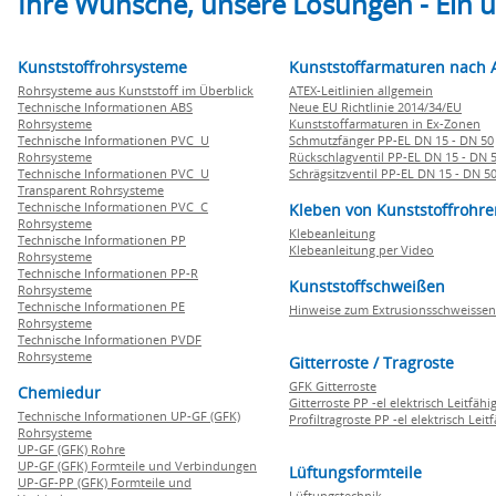
Ihre Wünsche, unsere Lösungen - Ein
Kunststoffrohrsysteme
Kunststoffarmaturen nach 
Rohrsysteme aus Kunststoff im Überblick
ATEX-Leitlinien allgemein
Technische Informationen ABS
Neue EU Richtlinie 2014/34/EU
Rohrsysteme
Kunststoffarmaturen in Ex-Zonen
Technische Informationen PVC U
Schmutzfänger PP-EL DN 15 - DN 50
Rohrsysteme
Rückschlagventil PP-EL DN 15 - DN 
Technische Informationen PVC U
Schrägsitzventil PP-EL DN 15 - DN 5
Transparent Rohrsysteme
Technische Informationen PVC C
Kleben von Kunststoffrohre
Rohrsysteme
Klebeanleitung
Technische Informationen PP
Klebeanleitung per Video
Rohrsysteme
Technische Informationen PP-R
Kunststoffschweißen
Rohrsysteme
Technische Informationen PE
Hinweise zum Extrusionsschweissen
Rohrsysteme
Technische Informationen PVDF
Rohrsysteme
Gitterroste / Tragroste
GFK Gitterroste
Chemiedur
Gitterroste PP -el elektrisch Leitfähi
Technische Informationen UP-GF (GFK)
Profiltragroste PP -el elektrisch Leit
Rohrsysteme
UP-GF (GFK) Rohre
UP-GF (GFK) Formteile und Verbindungen
Lüftungsformteile
UP-GF-PP (GFK) Formteile und
Lüftungstechnik