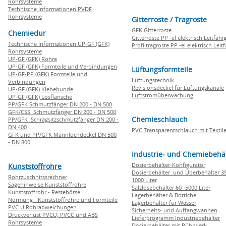
Rohrsysteme
Technische Informationen PVDF
Rohrsysteme
Gitterroste / Tragroste
GFK Gitterroste
Chemiedur
Gitterroste PP -el elektrisch Leitfähi
Technische Informationen UP-GF (GFK)
Profiltragroste PP -el elektrisch Leit
Rohrsysteme
UP-GF (GFK) Rohre
UP-GF (GFK) Formteile und Verbindungen
Lüftungsformteile
UP-GF-PP (GFK) Formteile und
Lüftungstechnik
Verbindungen
Revisionsdeckel für Lüftungskanäle
UP-GF (GFK) Klebebunde
Luftstromüberwachung
UP-GF (GFK) Losflansche
PP/GFK Schmutzfänger DN 200 - DN 500
GFK/CSS Schmutzfänger DN 200 - DN 500
Chemieschlauch
PP/GFK Schrägsitzschmutzfänger DN 200 -
DN 400
PVC Transparentschlauch mit Textile
GFK und PP/GFK Mannlochdeckel DN 500
- DN 800
Industrie- und Chemiebehä
Dosierbehälter-Konfigurator
Kunststoffrohre
Dosierbehälter und Überbehälter 35
Rohrzuschnitssrechner
1000 Liter
Sägehinweise Kunststoffrohre
Salzlösebehälter 60 -5000 Liter
Kunststoffrohr - Restebörse
Lagerbehälter & Bottiche
Normung - Kunststoffrohre und Formteile
Lagerbehälter für Wasser
PVC U Rohrabweichungen
Sicherheits- und Auffangwannen
Druckverlust PVCU, PVCC und ABS
Lieferprogramm Industriebehälter
Rohrsysteme
Dosierbehälter mit Rührwerk