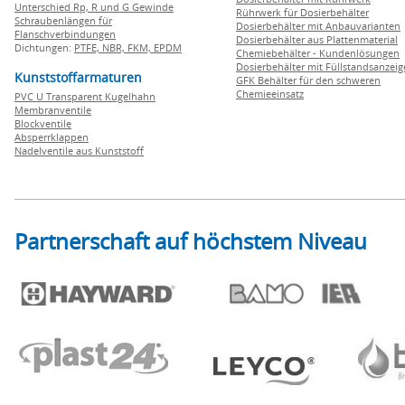
Unterschied Rp, R und G Gewinde
Rührwerk für Dosierbehälter
Schraubenlängen für
Dosierbehälter mit Anbauvarianten
Flanschverbindungen
Dosierbehälter aus Plattenmaterial
Dichtungen:
PTFE,
NBR,
FKM,
EPDM
Chemiebehälter - Kundenlösungen
Dosierbehälter mit Füllstandsanzei
Kunststoffarmaturen
GFK Behälter für den schweren
Chemieeinsatz
PVC U Transparent Kugelhahn
Membranventile
Blockventile
Absperrklappen
Nadelventile aus Kunststoff
Partnerschaft auf höchstem Niveau