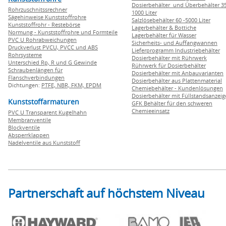
Dosierbehälter und Überbehälter 35
Rohrzuschnitssrechner
1000 Liter
Sägehinweise Kunststoffrohre
Salzlösebehälter 60 -5000 Liter
Kunststoffrohr - Restebörse
Lagerbehälter & Bottiche
Normung - Kunststoffrohre und Formteile
Lagerbehälter für Wasser
PVC U Rohrabweichungen
Sicherheits- und Auffangwannen
Druckverlust PVCU, PVCC und ABS
Lieferprogramm Industriebehälter
Rohrsysteme
Dosierbehälter mit Rührwerk
Unterschied Rp, R und G Gewinde
Rührwerk für Dosierbehälter
Schraubenlängen für
Dosierbehälter mit Anbauvarianten
Flanschverbindungen
Dosierbehälter aus Plattenmaterial
Dichtungen:
PTFE,
NBR,
FKM,
EPDM
Chemiebehälter - Kundenlösungen
Dosierbehälter mit Füllstandsanzei
Kunststoffarmaturen
GFK Behälter für den schweren
Chemieeinsatz
PVC U Transparent Kugelhahn
Membranventile
Blockventile
Absperrklappen
Nadelventile aus Kunststoff
Partnerschaft auf höchstem Niveau