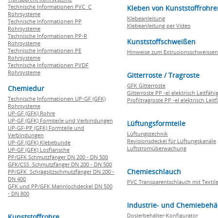
Technische Informationen PVC C
Kleben von Kunststoffrohre
Rohrsysteme
Klebeanleitung
Technische Informationen PP
Klebeanleitung per Video
Rohrsysteme
Technische Informationen PP-R
Kunststoffschweißen
Rohrsysteme
Technische Informationen PE
Hinweise zum Extrusionsschweissen
Rohrsysteme
Technische Informationen PVDF
Rohrsysteme
Gitterroste / Tragroste
GFK Gitterroste
Chemiedur
Gitterroste PP -el elektrisch Leitfähi
Technische Informationen UP-GF (GFK)
Profiltragroste PP -el elektrisch Leit
Rohrsysteme
UP-GF (GFK) Rohre
UP-GF (GFK) Formteile und Verbindungen
Lüftungsformteile
UP-GF-PP (GFK) Formteile und
Lüftungstechnik
Verbindungen
Revisionsdeckel für Lüftungskanäle
UP-GF (GFK) Klebebunde
Luftstromüberwachung
UP-GF (GFK) Losflansche
PP/GFK Schmutzfänger DN 200 - DN 500
GFK/CSS Schmutzfänger DN 200 - DN 500
Chemieschlauch
PP/GFK Schrägsitzschmutzfänger DN 200 -
DN 400
PVC Transparentschlauch mit Textile
GFK und PP/GFK Mannlochdeckel DN 500
- DN 800
Industrie- und Chemiebehä
Dosierbehälter-Konfigurator
Kunststoffrohre