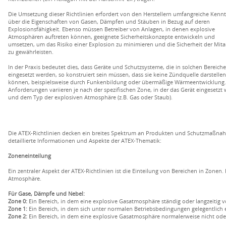
Die Umsetzung dieser Richtlinien erfordert von den Herstellern umfangreiche Kennt
über die Eigenschaften von Gasen, Dämpfen und Stäuben in Bezug auf deren
Explosionsfähigkeit. Ebenso müssen Betreiber von Anlagen, in denen explosive
Atmosphären auftreten können, geeignete Sicherheitskonzepte entwickeln und
umsetzen, um das Risiko einer Explosion zu minimieren und die Sicherheit der Mita
zu gewährleisten.
In der Praxis bedeutet dies, dass Geräte und Schutzsysteme, die in solchen Bereich
eingesetzt werden, so konstruiert sein müssen, dass sie keine Zündquelle darstellen
können, beispielsweise durch Funkenbildung oder übermäßige Wärmeentwicklung.
Anforderungen variieren je nach der spezifischen Zone, in der das Gerät eingesetzt 
und dem Typ der explosiven Atmosphäre (z.B. Gas oder Staub).
Die ATEX-Richtlinien decken ein breites Spektrum an Produkten und Schutzmaßnahm
detaillierte Informationen und Aspekte der ATEX-Thematik:
Zoneneinteilung
Ein zentraler Aspekt der ATEX-Richtlinien ist die Einteilung von Bereichen in Zonen. 
Atmosphäre.
Für Gase, Dämpfe und Nebel:
Zone 0:
Ein Bereich, in dem eine explosive Gasatmosphäre ständig oder langzeitig v
Zone 1:
Ein Bereich, in dem sich unter normalen Betriebsbedingungen gelegentlich
Zone 2:
Ein Bereich, in dem eine explosive Gasatmosphäre normalerweise nicht oder n