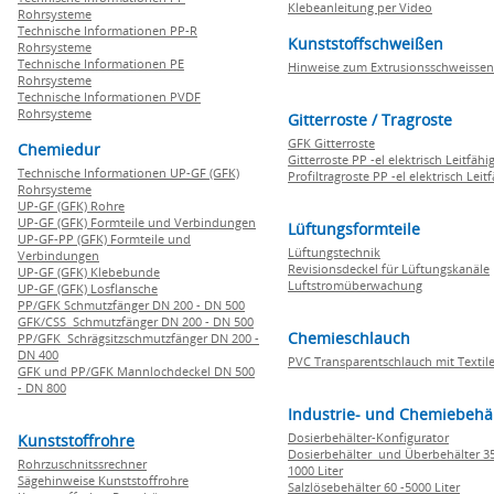
Klebeanleitung per Video
Rohrsysteme
Technische Informationen PP-R
Kunststoffschweißen
Rohrsysteme
Technische Informationen PE
Hinweise zum Extrusionsschweissen
Rohrsysteme
Technische Informationen PVDF
Rohrsysteme
Gitterroste / Tragroste
GFK Gitterroste
Chemiedur
Gitterroste PP -el elektrisch Leitfähi
Technische Informationen UP-GF (GFK)
Profiltragroste PP -el elektrisch Leit
Rohrsysteme
UP-GF (GFK) Rohre
UP-GF (GFK) Formteile und Verbindungen
Lüftungsformteile
UP-GF-PP (GFK) Formteile und
Lüftungstechnik
Verbindungen
Revisionsdeckel für Lüftungskanäle
UP-GF (GFK) Klebebunde
Luftstromüberwachung
UP-GF (GFK) Losflansche
PP/GFK Schmutzfänger DN 200 - DN 500
GFK/CSS Schmutzfänger DN 200 - DN 500
Chemieschlauch
PP/GFK Schrägsitzschmutzfänger DN 200 -
DN 400
PVC Transparentschlauch mit Textile
GFK und PP/GFK Mannlochdeckel DN 500
- DN 800
Industrie- und Chemiebehä
Dosierbehälter-Konfigurator
Kunststoffrohre
Dosierbehälter und Überbehälter 35
Rohrzuschnitssrechner
1000 Liter
Sägehinweise Kunststoffrohre
Salzlösebehälter 60 -5000 Liter