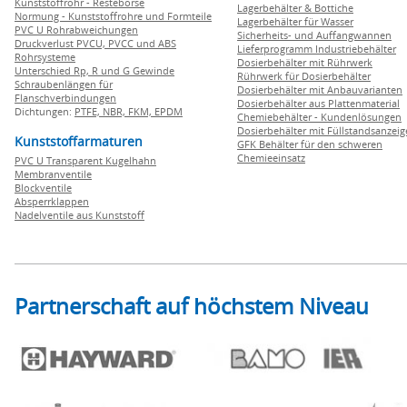
Kunststoffrohr - Restebörse
Lagerbehälter & Bottiche
Normung - Kunststoffrohre und Formteile
Lagerbehälter für Wasser
PVC U Rohrabweichungen
Sicherheits- und Auffangwannen
Druckverlust PVCU, PVCC und ABS
Lieferprogramm Industriebehälter
Rohrsysteme
Dosierbehälter mit Rührwerk
Unterschied Rp, R und G Gewinde
Rührwerk für Dosierbehälter
Schraubenlängen für
Dosierbehälter mit Anbauvarianten
Flanschverbindungen
Dosierbehälter aus Plattenmaterial
Dichtungen:
PTFE,
NBR,
FKM,
EPDM
Chemiebehälter - Kundenlösungen
Dosierbehälter mit Füllstandsanzei
Kunststoffarmaturen
GFK Behälter für den schweren
Chemieeinsatz
PVC U Transparent Kugelhahn
Membranventile
Blockventile
Absperrklappen
Nadelventile aus Kunststoff
Partnerschaft auf höchstem Niveau