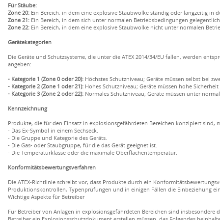
Für Stäube:
Zone 20:
Ein Bereich, in dem eine explosive Staubwolke ständig oder langzeitig in d
Zone 21:
Ein Bereich, in dem sich unter normalen Betriebsbedingungen gelegentlic
Zone 22:
Ein Bereich, in dem eine explosive Staubwolke nicht unter normalen Betrie
Gerätekategorien
Die Geräte und Schutzsysteme, die unter die ATEX 2014/34/EU fallen, werden entspre
angeben:
- Kategorie 1 (Zone 0 oder 20):
Höchstes Schutzniveau; Geräte müssen selbst bei zwe
- Kategorie 2 (Zone 1 oder 21):
Hohes Schutzniveau; Geräte müssen hohe Sicherheit bi
- Kategorie 3 (Zone 2 oder 22):
Normales Schutzniveau; Geräte müssen unter normale
Kennzeichnung
Produkte, die für den Einsatz in explosionsgefährdeten Bereichen konzipiert sind,
- Das Ex-Symbol in einem Sechseck.
- Die Gruppe und Kategorie des Geräts.
- Die Gas- oder Staubgruppe, für die das Gerät geeignet ist.
- Die Temperaturklasse oder die maximale Oberflächentemperatur.
Konformitätsbewertungsverfahren
Die ATEX-Richtlinie schreibt vor, dass Produkte durch ein Konformitätsbewertungs
Produktionskontrollen, Typenprüfungen und in einigen Fällen die Einbeziehung ein
Wichtige Aspekte für Betreiber
Für Betreiber von Anlagen in explosionsgefährdeten Bereichen sind insbesondere die
Betreiber ein Explosionsschutzdokument erstellen müssen, das Folgendes beinhalte